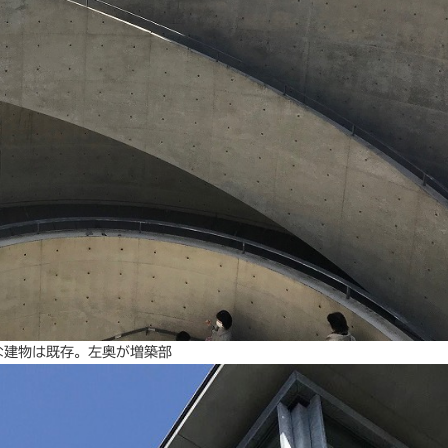
きな建物は既存。左奥が増築部