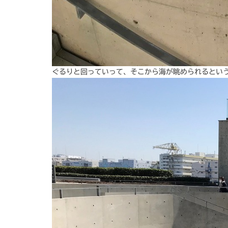
ぐるりと回っていって、そこから海が眺められるという