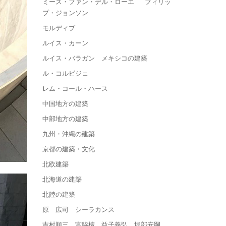
ミース・ファン・デル・ローエ フィリッ
プ・ジョンソン
モルディブ
ルイス・カーン
ルイス・バラガン メキシコの建築
ル・コルビジェ
レム・コール・ハース
中国地方の建築
中部地方の建築
九州・沖縄の建築
京都の建築・文化
北欧建築
北海道の建築
北陸の建築
原 広司 シーラカンス
吉村順三 宮脇檀 益子義弘 堀部安嗣