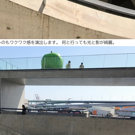
のもワクワク感を演出します。 何と行っても光と影が綺麗。