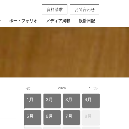
資料請求
お問合わせ
ル
ポートフォリオ
メディア掲載
設計日記
≪
≫
2026
▼
4月
4月
4月
4月
4月
4月
4月
4月
4月
4月
4月
4月
4月
4月
4月
4月
4月
1月
2月
3月
4月
8月
8月
8月
8月
8月
8月
8月
8月
8月
8月
8月
8月
8月
8月
8月
8月
8月
5月
6月
7月
8月