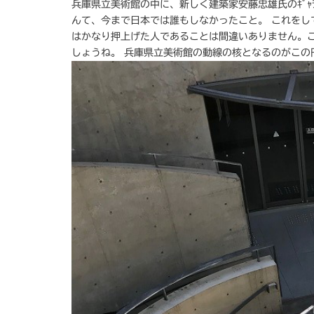
兵庫県立美術館の中に、新しく建築家安藤忠雄氏のｷﾞｬﾗ
んて、今まで日本では誰もしなかったこと。 これを
はかなり押上げた人であることは間違いありません。
しょうね。 兵庫県立美術館の動線の核となるのがこの