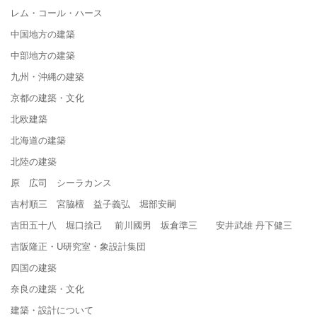
レム・コール・ハース
中国地方の建築
中部地方の建築
九州・沖縄の建築
京都の建築・文化
北欧建築
北海道の建築
北陸の建築
原 広司 シーラカンス
吉村順三 宮脇檀 益子義弘 堀部安嗣
吉田五十八 堀口捨己 前川國男 坂倉準三 安井武雄 丹下健三
吉阪隆正・U研究室・象設計集団
四国の建築
奈良の建築・文化
建築・設計について