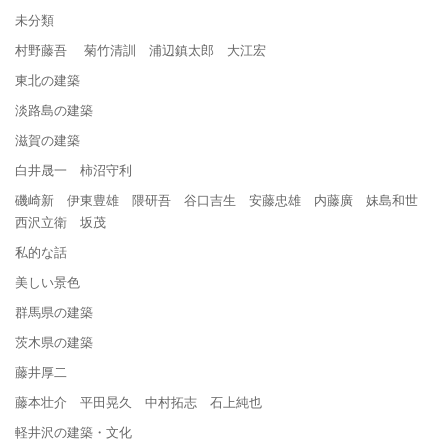
未分類
村野藤吾 菊竹清訓 浦辺鎮太郎 大江宏
東北の建築
淡路島の建築
滋賀の建築
白井晟一 柿沼守利
磯崎新 伊東豊雄 隈研吾 谷口吉生 安藤忠雄 内藤廣 妹島和世
西沢立衛 坂茂
私的な話
美しい景色
群馬県の建築
茨木県の建築
藤井厚二
藤本壮介 平田晃久 中村拓志 石上純也
軽井沢の建築・文化