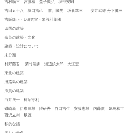
吉村順三 宮脇檀 益子義弘 堀部安嗣
吉田五十八 堀口捨己 前川國男 坂倉準三 安井武雄 丹下健三
吉阪隆正・U研究室・象設計集団
四国の建築
奈良の建築・文化
建築・設計について
未分類
村野藤吾 菊竹清訓 浦辺鎮太郎 大江宏
東北の建築
淡路島の建築
滋賀の建築
白井晟一 柿沼守利
磯崎新 伊東豊雄 隈研吾 谷口吉生 安藤忠雄 内藤廣 妹島和世
西沢立衛 坂茂
私的な話
美しい景色