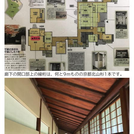
廊下の開口部上の縁桁は、何と9ｍものの京都北山杉1本です。