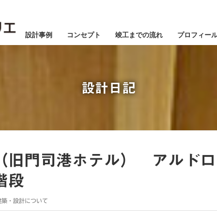
設計事例
コンセプト
竣工までの流れ
プロフィー
設計日記
（旧門司港ホテル） アルドロ
1月
1月
1月
1月
1月
1月
1月
1月
1月
1月
1月
1月
1月
1月
1月
1月
1月
2月
2月
2月
2月
2月
2月
2月
2月
2月
2月
2月
2月
2月
2月
2月
2月
2月
3月
3月
3月
3月
3月
3月
3月
3月
3月
3月
3月
3月
3月
3月
3月
3月
3月
階段
5月
5月
5月
5月
5月
5月
5月
5月
5月
5月
5月
5月
5月
5月
5月
5月
5月
6月
6月
6月
6月
6月
6月
6月
6月
6月
6月
6月
6月
6月
6月
6月
6月
6月
7月
7月
7月
7月
7月
7月
7月
7月
7月
7月
7月
7月
7月
7月
7月
7月
7月
建築・設計について