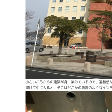
小さいころからの建築が身に染みているので、違和感
開けて中に入ると、そこはどこかの劇場のようなインテ