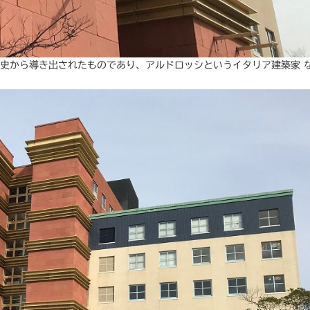
史から導き出されたものであり、アルドロッシというイタリア建築家 