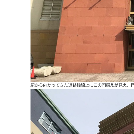
駅から向かってきた道路軸線上にこの門構えが見え、