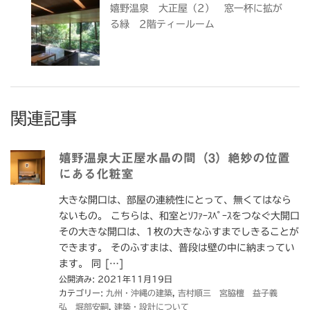
嬉野温泉 大正屋（2） 窓一杯に拡が
る緑 2階ティールーム
関連記事
嬉野温泉大正屋水晶の間（3）絶妙の位置
にある化粧室
大きな開口は、部屋の連続性にとって、無くてはなら
ないもの。 こちらは、和室とｿﾌｧｰｽﾍﾟｰｽをつなぐ大開口
その大きな開口は、1枚の大きなふすまでしきることが
できます。 そのふすまは、普段は壁の中に納まってい
ます。 同 […]
公開済み: 2021年11月19日
カテゴリー:
九州・沖縄の建築
,
吉村順三 宮脇檀 益子義
弘 堀部安嗣
,
建築・設計について