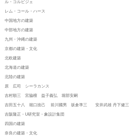
ル・コルビジェ
レム・コール・ハース
中国地方の建築
中部地方の建築
九州・沖縄の建築
京都の建築・文化
北欧建築
北海道の建築
北陸の建築
原 広司 シーラカンス
吉村順三 宮脇檀 益子義弘 堀部安嗣
吉田五十八 堀口捨己 前川國男 坂倉準三 安井武雄 丹下健三
吉阪隆正・U研究室・象設計集団
四国の建築
奈良の建築・文化