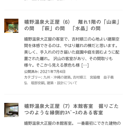
嬉野温泉大正屋（6） 離れ1階の「山楽」
の間 「萩」の間 「水晶」の間
嬉野温泉大正屋の客室で、吉村順三の心地よい建築空
間を体感できるのは、やはり離れの棟だと思います。
美しく、手入れの行き届いた庭園中庭を囲むように配
置された離れ。 沢山の客室があり、その間取りも
様々。そこから見える景色も様 […]
公開済み: 2021年7月4日
カテゴリー:
九州・沖縄の建築
,
吉村順三 宮脇檀 益子義
弘 堀部安嗣
,
建築・設計について
嬉野温泉大正屋（7）本館客室 掘りごた
つのような縁側的ｽﾍﾟｰｽのある客室
嬉野温泉大正屋の本館客室。 一番最初にできた建物の