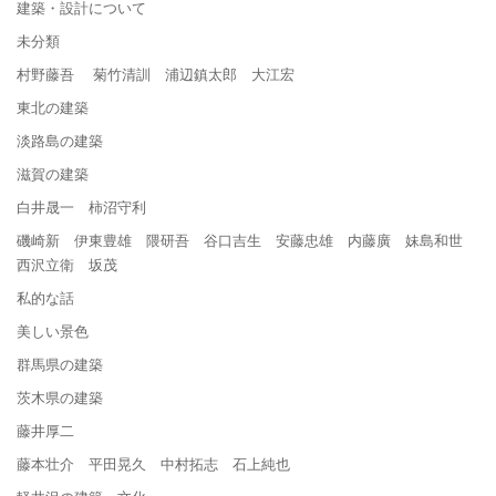
建築・設計について
未分類
村野藤吾 菊竹清訓 浦辺鎮太郎 大江宏
東北の建築
淡路島の建築
滋賀の建築
白井晟一 柿沼守利
磯崎新 伊東豊雄 隈研吾 谷口吉生 安藤忠雄 内藤廣 妹島和世
西沢立衛 坂茂
私的な話
美しい景色
群馬県の建築
茨木県の建築
藤井厚二
藤本壮介 平田晃久 中村拓志 石上純也