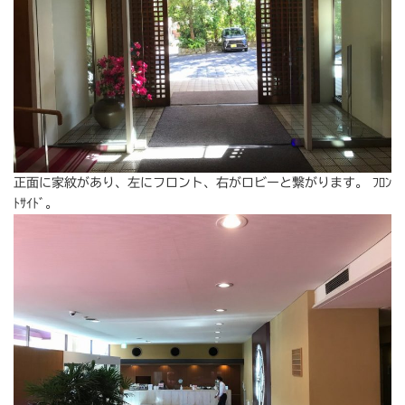
正面に家紋があり、左にフロント、右がロビーと繋がります。 ﾌﾛﾝ
ﾄｻｲﾄﾞ。