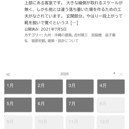
上部にある客室です。 大きな縁側が取れるスケールが
無く、しかも他とは違う落ち着いた場を作るための工
夫がなされています。 玄関部分。やはり一段上がって
靴を脱いで寛ぐというス […]
公開済み: 2021年7月5日
カテゴリー:
九州・沖縄の建築
,
吉村順三 宮脇檀 益子義
弘 堀部安嗣
,
建築・設計について
≪
≫
2026
▼
1月
2月
3月
4月
5月
6月
7月
8月
9月
10月
11月
12月