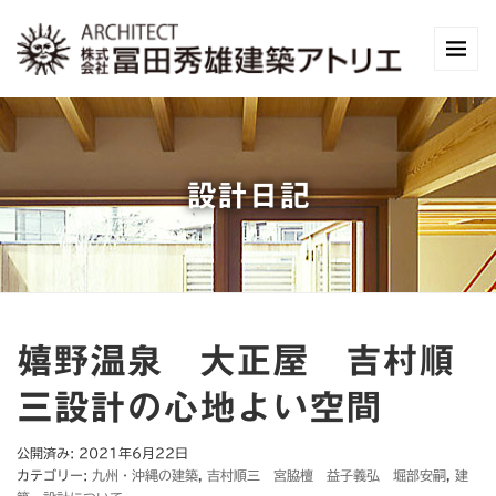
設計日記
嬉野温泉 大正屋 吉村順
三設計の心地よい空間
公開済み: 2021年6月22日
カテゴリー:
九州・沖縄の建築
,
吉村順三 宮脇檀 益子義弘 堀部安嗣
,
建