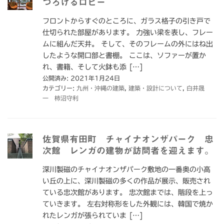
つろげるロビー
フロントからすぐのところに、ガラス格子の引き戸で
仕切られた部屋があります。 力強い梁を表し、フレー
ムに組んだ天井。 そして、そのフレームの外にはね出
したような開口部と書棚。 ここは、ソファーが置か
れ、書籍、そして火鉢も添 […]
公開済み: 2021年1月24日
カテゴリー:
九州・沖縄の建築
,
建築・設計について
,
白井晟
一 柿沼守利
佐賀県有田町 チャイナオンザパーク 忠
次館 レンガの建物が訪問者を迎えます。
深川製磁のチャイナオンザパーク敷地の一番奥の小高
い丘の上に、深川製磁の多くの作品が展示、販売され
ている忠次館があります。 忠次館までは、階段を上っ
ていきます。 左右対称形をした外観には、韓国で焼か
れたレンガが張られていま […]