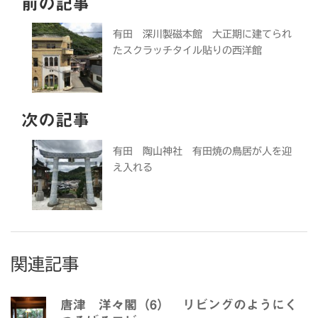
前の記事
有田 深川製磁本館 大正期に建てられ
たスクラッチタイル貼りの西洋館
次の記事
有田 陶山神社 有田焼の鳥居が人を迎
え入れる
関連記事
唐津 洋々閣（6） リビングのようにく