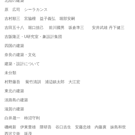
北陸の建築
原 広司 シーラカンス
吉村順三 宮脇檀 益子義弘 堀部安嗣
吉田五十八 堀口捨己 前川國男 坂倉準三 安井武雄 丹下健三
吉阪隆正・U研究室・象設計集団
四国の建築
奈良の建築・文化
建築・設計について
未分類
村野藤吾 菊竹清訓 浦辺鎮太郎 大江宏
東北の建築
淡路島の建築
滋賀の建築
白井晟一 柿沼守利
磯崎新 伊東豊雄 隈研吾 谷口吉生 安藤忠雄 内藤廣 妹島和世
西沢立衛 坂茂