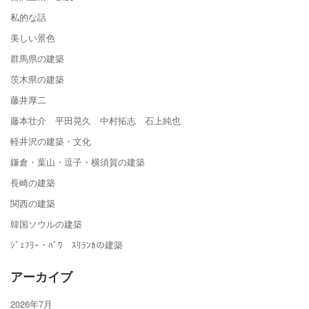
私的な話
美しい景色
群馬県の建築
茨木県の建築
藤井厚二
藤本壮介 平田晃久 中村拓志 石上純也
軽井沢の建築・文化
鎌倉・葉山・逗子・横須賀の建築
長崎の建築
関西の建築
韓国ソウルの建築
ｼﾞｪﾌﾘｰ・ﾊﾞﾜ ｽﾘﾗﾝｶの建築
アーカイブ
2026年7月