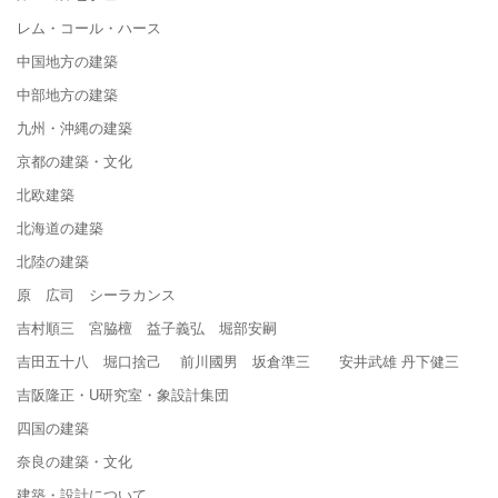
レム・コール・ハース
中国地方の建築
中部地方の建築
九州・沖縄の建築
京都の建築・文化
北欧建築
北海道の建築
北陸の建築
原 広司 シーラカンス
吉村順三 宮脇檀 益子義弘 堀部安嗣
吉田五十八 堀口捨己 前川國男 坂倉準三 安井武雄 丹下健三
吉阪隆正・U研究室・象設計集団
四国の建築
奈良の建築・文化
建築・設計について