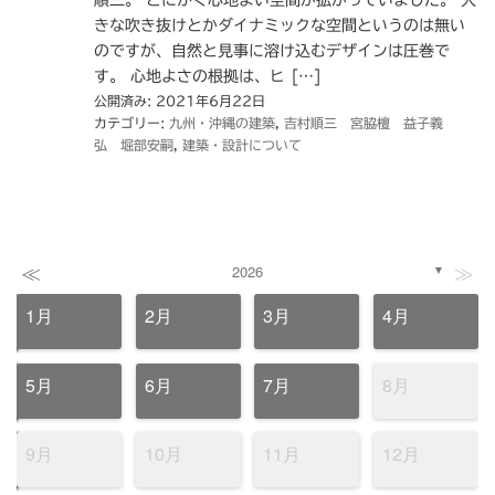
順三。 とにかく心地よい空間が拡がっていました。 大
きな吹き抜けとかダイナミックな空間というのは無い
のですが、自然と見事に溶け込むデザインは圧巻で
す。 心地よさの根拠は、ヒ […]
公開済み: 2021年6月22日
カテゴリー:
九州・沖縄の建築
,
吉村順三 宮脇檀 益子義
弘 堀部安嗣
,
建築・設計について
≪
≫
2026
▼
1月
2月
3月
4月
5月
6月
7月
8月
9月
10月
11月
12月