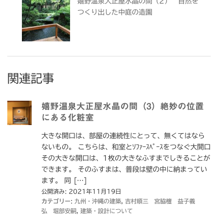
嬉野温泉大正屋水晶の間（2） 自然を
つくり出した中庭の造園
関連記事
嬉野温泉大正屋水晶の間（3）絶妙の位置
にある化粧室
大きな開口は、部屋の連続性にとって、無くてはなら
ないもの。 こちらは、和室とｿﾌｧｰｽﾍﾟｰｽをつなぐ大開口
その大きな開口は、1枚の大きなふすまでしきることが
できます。 そのふすまは、普段は壁の中に納まってい
ます。 同 […]
公開済み: 2021年11月19日
カテゴリー:
九州・沖縄の建築
,
吉村順三 宮脇檀 益子義
弘 堀部安嗣
,
建築・設計について