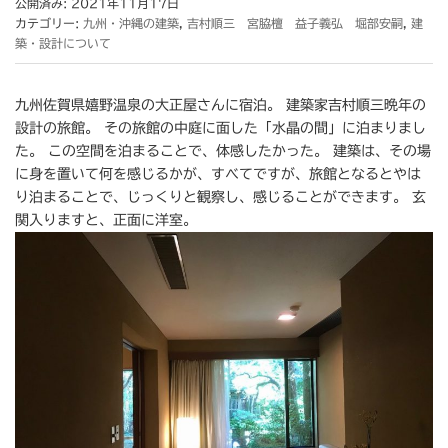
公開済み: 2021年11月17日
カテゴリー:
九州・沖縄の建築
,
吉村順三 宮脇檀 益子義弘 堀部安嗣
,
建
築・設計について
九州佐賀県嬉野温泉の大正屋さんに宿泊。 建築家吉村順三晩年の
設計の旅館。 その旅館の中庭に面した「水晶の間」に泊まりまし
た。 この空間を泊まることで、体感したかった。 建築は、その場
に身を置いて何を感じるかが、すべてですが、旅館となるとやは
り泊まることで、じっくりと観察し、感じることができます。 玄
関入りますと、正面に洋室。