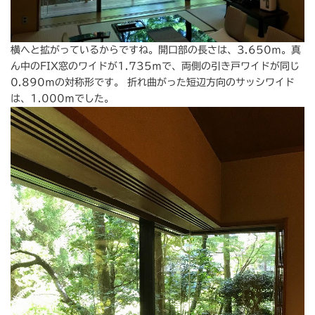
横へと拡がっているからですね。開口部の長さは、3.650ｍ。真
ん中のFIX窓のワイドが1.735ｍで、両側の引き戸ワイドが同じ
0.890ｍの対称形です。 折れ曲がった短辺方向のサッシワイド
は、1.000ｍでした。