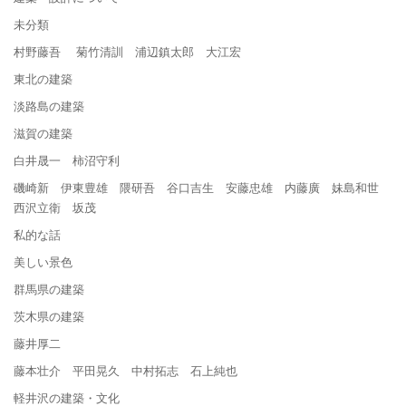
未分類
村野藤吾 菊竹清訓 浦辺鎮太郎 大江宏
東北の建築
淡路島の建築
滋賀の建築
白井晟一 柿沼守利
磯崎新 伊東豊雄 隈研吾 谷口吉生 安藤忠雄 内藤廣 妹島和世
西沢立衛 坂茂
私的な話
美しい景色
群馬県の建築
茨木県の建築
藤井厚二
藤本壮介 平田晃久 中村拓志 石上純也
軽井沢の建築・文化