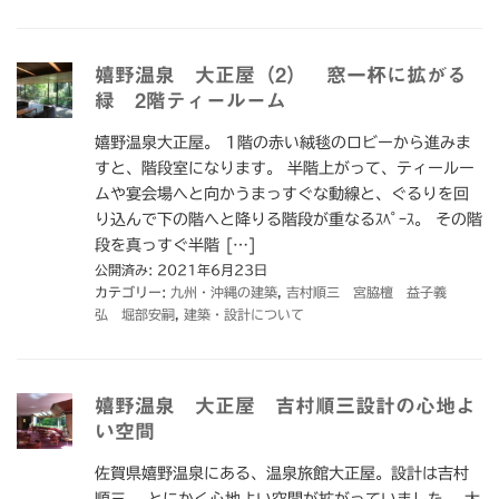
嬉野温泉 大正屋（2） 窓一杯に拡がる
緑 2階ティールーム
嬉野温泉大正屋。 1階の赤い絨毯のロビーから進みま
すと、階段室になります。 半階上がって、ティールー
ムや宴会場へと向かうまっすぐな動線と、ぐるりを回
り込んで下の階へと降りる階段が重なるｽﾍﾟｰｽ。 その階
段を真っすぐ半階 […]
公開済み: 2021年6月23日
カテゴリー:
九州・沖縄の建築
,
吉村順三 宮脇檀 益子義
弘 堀部安嗣
,
建築・設計について
嬉野温泉 大正屋 吉村順三設計の心地よ
い空間
佐賀県嬉野温泉にある、温泉旅館大正屋。設計は吉村