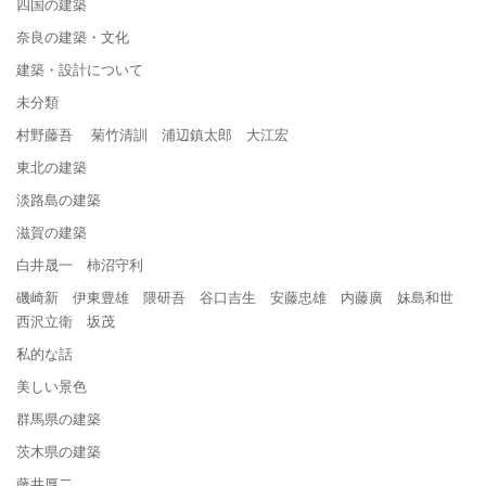
四国の建築
奈良の建築・文化
建築・設計について
未分類
村野藤吾 菊竹清訓 浦辺鎮太郎 大江宏
東北の建築
淡路島の建築
滋賀の建築
白井晟一 柿沼守利
磯崎新 伊東豊雄 隈研吾 谷口吉生 安藤忠雄 内藤廣 妹島和世
西沢立衛 坂茂
私的な話
美しい景色
群馬県の建築
茨木県の建築
藤井厚二