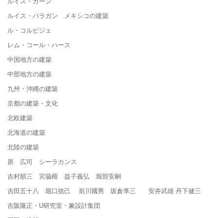
ルイス・カーン
ルイス・バラガン メキシコの建築
ル・コルビジェ
レム・コール・ハース
中国地方の建築
中部地方の建築
九州・沖縄の建築
京都の建築・文化
北欧建築
北海道の建築
北陸の建築
原 広司 シーラカンス
吉村順三 宮脇檀 益子義弘 堀部安嗣
吉田五十八 堀口捨己 前川國男 坂倉準三 安井武雄 丹下健三
吉阪隆正・U研究室・象設計集団