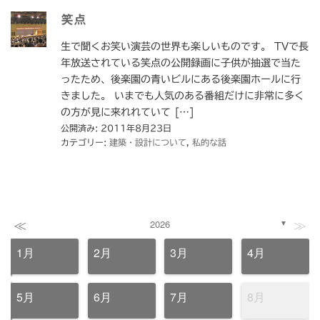
笑点
生で聞くお笑い演芸の世界も楽しいものです。 TVで長
年放送されている笑点の公開録画に子供が抽選で当た
ったため、後楽園の青いビルにある後楽園ホールに行
きました。 いまでも人気のある番組だけに非常に多く
の方が見に来れれていて […]
公開済み: 2011年8月23日
カテゴリー:
建築・設計について
,
私的な話
≪
≫
2026
▼
1月
2月
3月
4月
5月
6月
7月
8月