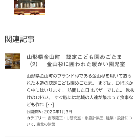
関連記事
山形県金山町 認定こども園めごたま
（2） 金山杉に囲われた暖かい園児室
山形県金山町のブランド杉である金山杉を用いて造ら
れた木造の認定こども園めごたま。 まずは、ｴﾝﾄﾗﾝｽか
ら中にはいります。 訪問した日はバザーでした。 吹抜
けのｴﾝﾄﾗﾝｽ。 すぐ脇には地域の人達が集まって食事な
ども作れ […]
公開済み: 2020年1月3日
カテゴリー:
吉阪隆正・U研究室・象設計集団
,
建築・設計につ
いて
,
東北の建築