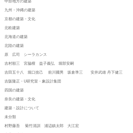
中部地方の建築
九州・沖縄の建築
京都の建築・文化
北欧建築
北海道の建築
北陸の建築
原 広司 シーラカンス
吉村順三 宮脇檀 益子義弘 堀部安嗣
吉田五十八 堀口捨己 前川國男 坂倉準三 安井武雄 丹下健三
吉阪隆正・U研究室・象設計集団
四国の建築
奈良の建築・文化
建築・設計について
未分類
村野藤吾 菊竹清訓 浦辺鎮太郎 大江宏