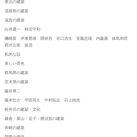
東北の建築
淡路島の建築
滋賀の建築
白井晟一 柿沼守利
磯崎新 伊東豊雄 隈研吾 谷口吉生 安藤忠雄 内藤廣 妹島和世
西沢立衛 坂茂
私的な話
美しい景色
群馬県の建築
茨木県の建築
藤井厚二
藤本壮介 平田晃久 中村拓志 石上純也
軽井沢の建築・文化
鎌倉・葉山・逗子・横須賀の建築
長崎の建築
関西の建築