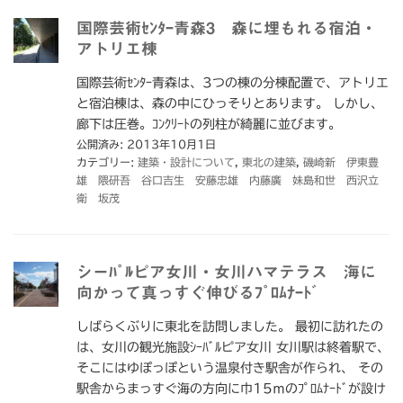
国際芸術ｾﾝﾀｰ青森3 森に埋もれる宿泊・
アトリエ棟
国際芸術ｾﾝﾀｰ青森は、3つの棟の分棟配置で、アトリエ
と宿泊棟は、森の中にひっそりとあります。 しかし、
廊下は圧巻。ｺﾝｸﾘｰﾄの列柱が綺麗に並びます。
公開済み: 2013年10月1日
カテゴリー:
建築・設計について
,
東北の建築
,
磯崎新 伊東豊
雄 隈研吾 谷口吉生 安藤忠雄 内藤廣 妹島和世 西沢立
衛 坂茂
シーﾊﾟﾙピア女川・女川ハマテラス 海に
向かって真っすぐ伸びるﾌﾟﾛﾑﾅｰﾄﾞ
しばらくぶりに東北を訪問しました。 最初に訪れたの
は、女川の観光施設ｼｰﾊﾞﾙピア女川 女川駅は終着駅で、
そこにはゆぽっぽという温泉付き駅舎が作られ、 その
駅舎からまっすぐ海の方向に巾15ｍのﾌﾟﾛﾑﾅｰﾄﾞが設け