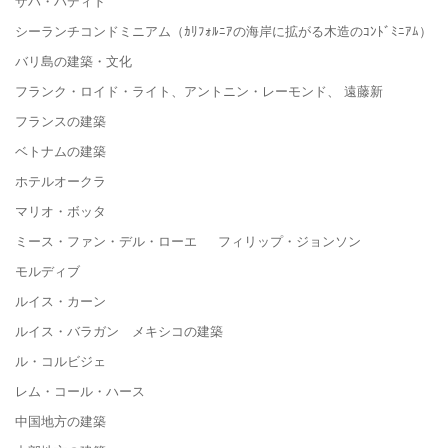
ザハ・ハディド
シーランチコンドミニアム（ｶﾘﾌｫﾙﾆｱの海岸に拡がる木造のｺﾝﾄﾞﾐﾆｱﾑ）
バリ島の建築・文化
フランク・ロイド・ライト、アントニン・レーモンド、 遠藤新
フランスの建築
ベトナムの建築
ホテルオークラ
マリオ・ボッタ
ミース・ファン・デル・ローエ フィリップ・ジョンソン
モルディブ
ルイス・カーン
ルイス・バラガン メキシコの建築
ル・コルビジェ
レム・コール・ハース
中国地方の建築