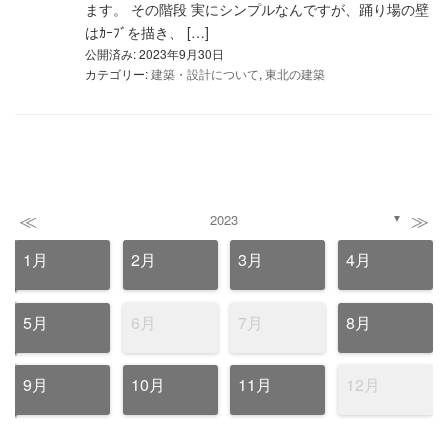
ます。 その階段 実にシンプルなんですが、踊り場の壁
はｶｰﾌﾞを描き、 […]
公開済み: 2023年9月30日
カテゴリー:
建築・設計について
,
東北の建築
≪
≫
2023
▼
1月
2月
3月
4月
5月
6月
7月
8月
9月
10月
11月
12月