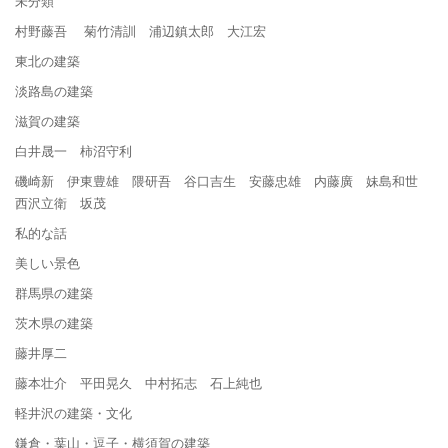
未分類
村野藤吾 菊竹清訓 浦辺鎮太郎 大江宏
東北の建築
淡路島の建築
滋賀の建築
白井晟一 柿沼守利
磯崎新 伊東豊雄 隈研吾 谷口吉生 安藤忠雄 内藤廣 妹島和世
西沢立衛 坂茂
私的な話
美しい景色
群馬県の建築
茨木県の建築
藤井厚二
藤本壮介 平田晃久 中村拓志 石上純也
軽井沢の建築・文化
鎌倉・葉山・逗子・横須賀の建築