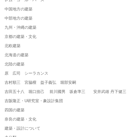
中国地方の建築
中部地方の建築
九州・沖縄の建築
京都の建築・文化
北欧建築
北海道の建築
北陸の建築
原 広司 シーラカンス
吉村順三 宮脇檀 益子義弘 堀部安嗣
吉田五十八 堀口捨己 前川國男 坂倉準三 安井武雄 丹下健三
吉阪隆正・U研究室・象設計集団
四国の建築
奈良の建築・文化
建築・設計について