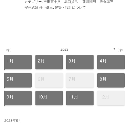
カテゴリー:
吉田五十八 堀口捨己 前川國男 坂倉準三
安井武雄 丹下健三
,
建築・設計について
≪
≫
2023
▼
1月
2月
3月
4月
5月
6月
7月
8月
9月
10月
11月
12月
2023年9月