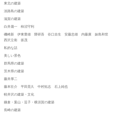
東北の建築
淡路島の建築
滋賀の建築
白井晟一 柿沼守利
磯崎新 伊東豊雄 隈研吾 谷口吉生 安藤忠雄 内藤廣 妹島和世
西沢立衛 坂茂
私的な話
美しい景色
群馬県の建築
茨木県の建築
藤井厚二
藤本壮介 平田晃久 中村拓志 石上純也
軽井沢の建築・文化
鎌倉・葉山・逗子・横須賀の建築
長崎の建築