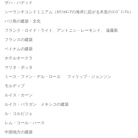
ザハ・ハディド
シーランチコンドミニアム（ｶﾘﾌｫﾙﾆｱの海岸に拡がる木造のｺﾝﾄﾞﾐﾆｱﾑ）
バリ島の建築・文化
フランク・ロイド・ライト、アントニン・レーモンド、 遠藤新
フランスの建築
ベトナムの建築
ホテルオークラ
マリオ・ボッタ
ミース・ファン・デル・ローエ フィリップ・ジョンソン
モルディブ
ルイス・カーン
ルイス・バラガン メキシコの建築
ル・コルビジェ
レム・コール・ハース
中国地方の建築