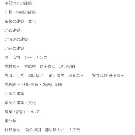
中部地方の建築
九州・沖縄の建築
京都の建築・文化
北欧建築
北海道の建築
北陸の建築
原 広司 シーラカンス
吉村順三 宮脇檀 益子義弘 堀部安嗣
吉田五十八 堀口捨己 前川國男 坂倉準三 安井武雄 丹下健三
吉阪隆正・U研究室・象設計集団
四国の建築
奈良の建築・文化
建築・設計について
未分類
村野藤吾 菊竹清訓 浦辺鎮太郎 大江宏