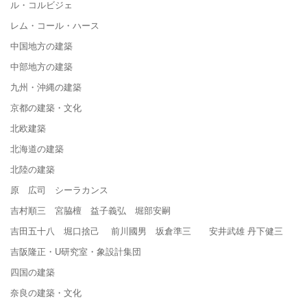
ル・コルビジェ
レム・コール・ハース
中国地方の建築
中部地方の建築
九州・沖縄の建築
京都の建築・文化
北欧建築
北海道の建築
北陸の建築
原 広司 シーラカンス
吉村順三 宮脇檀 益子義弘 堀部安嗣
吉田五十八 堀口捨己 前川國男 坂倉準三 安井武雄 丹下健三
吉阪隆正・U研究室・象設計集団
四国の建築
奈良の建築・文化