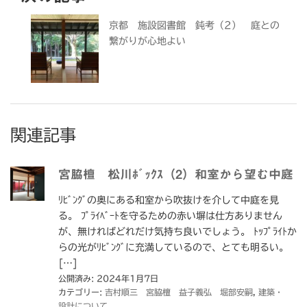
京都 施設図書館 鈍考（2） 庭との
繋がりが心地よい
関連記事
宮脇檀 松川ﾎﾞｯｸｽ（2）和室から望む中庭
ﾘﾋﾞﾝｸﾞの奥にある和室から吹抜けを介して中庭を見
る。 ﾌﾟﾗｲﾍﾞｰﾄを守るための赤い塀は仕方ありません
が、無ければどれだけ気持ち良いでしょう。 ﾄｯﾌﾟﾗｲﾄか
らの光がﾘﾋﾞﾝｸﾞに充満しているので、とても明るい。
[…]
公開済み: 2024年1月7日
カテゴリー:
吉村順三 宮脇檀 益子義弘 堀部安嗣
,
建築・
設計について