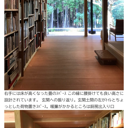
右手には床が高くなった畳のｽﾍﾟｰｽ この縁に腰掛けても良い高さに
設計されています。 玄関への振り返り。玄関土間の左がﾄｲﾚとちょ
っとした荷物置きｽﾍﾟｰｽ。暖簾がかかるところは厨房出入り口