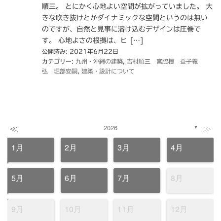
順三。 とにかく心地よい空間が拡がっていました。 大
きな吹き抜けとかダイナミックな空間というのは無い
のですが、自然と見事に溶け込むデザインは圧巻で
す。 心地よさの根拠は、ヒ […]
公開済み: 2021年6月22日
カテゴリー:
九州・沖縄の建築
,
吉村順三 宮脇檀 益子義
弘 堀部安嗣
,
建築・設計について
≪
≫
2026
▼
1月
2月
3月
4月
5月
6月
7月
8月
9月
10月
11月
12月