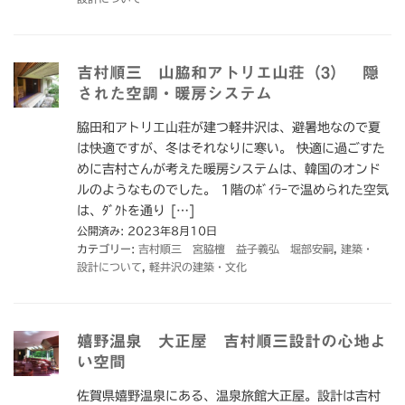
吉村順三 山脇和アトリエ山荘（3） 隠
された空調・暖房システム
脇田和アトリエ山荘が建つ軽井沢は、避暑地なので夏
は快適ですが、冬はそれなりに寒い。 快適に過ごすた
めに吉村さんが考えた暖房システムは、韓国のオンド
ルのようなものでした。 1階のﾎﾞｲﾗｰで温められた空気
は、ﾀﾞｸﾄを通り […]
公開済み: 2023年8月10日
カテゴリー:
吉村順三 宮脇檀 益子義弘 堀部安嗣
,
建築・
設計について
,
軽井沢の建築・文化
嬉野温泉 大正屋 吉村順三設計の心地よ
い空間
佐賀県嬉野温泉にある、温泉旅館大正屋。設計は吉村