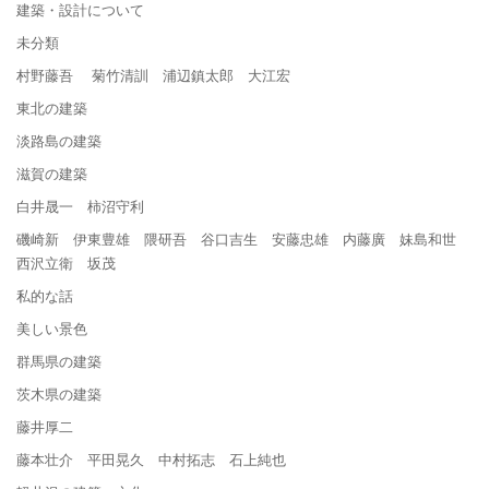
建築・設計について
未分類
村野藤吾 菊竹清訓 浦辺鎮太郎 大江宏
東北の建築
淡路島の建築
滋賀の建築
白井晟一 柿沼守利
磯崎新 伊東豊雄 隈研吾 谷口吉生 安藤忠雄 内藤廣 妹島和世
西沢立衛 坂茂
私的な話
美しい景色
群馬県の建築
茨木県の建築
藤井厚二
藤本壮介 平田晃久 中村拓志 石上純也