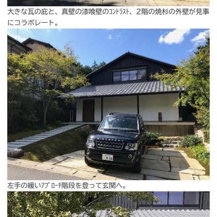
大きな瓦の庇と、真壁の漆喰壁のｺﾝﾄﾗｽﾄ、2階の焼杉の外壁が見事
にコラボレート。
左手の緩いｱﾌﾟﾛｰﾁ階段を登って玄関へ。