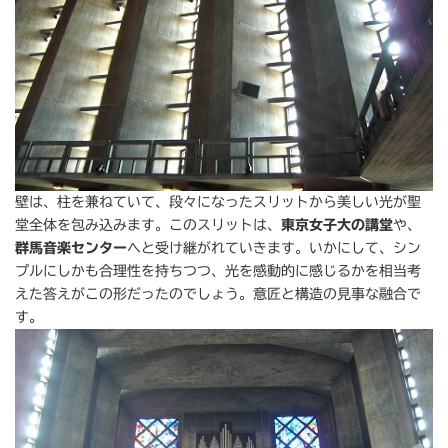
壁は、柱を兼ねていて、段々になったスリットから美しい光が聖
堂全体を包み込みます。このスリットは、
東京女子大の講堂
や、
群馬音楽センター
へと受け継がれていきます。いかにして、シン
プルにしかも合理性を持ちつつ、光を感動的に感じるかを相当考
えた答えがこの形だったのでしょう。意匠と構造の見事な融合で
す。