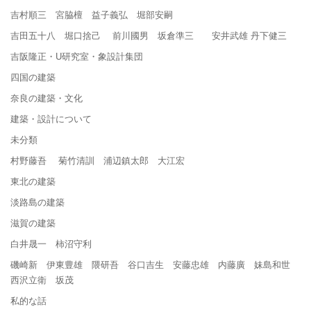
吉村順三 宮脇檀 益子義弘 堀部安嗣
吉田五十八 堀口捨己 前川國男 坂倉準三 安井武雄 丹下健三
吉阪隆正・U研究室・象設計集団
四国の建築
奈良の建築・文化
建築・設計について
未分類
村野藤吾 菊竹清訓 浦辺鎮太郎 大江宏
東北の建築
淡路島の建築
滋賀の建築
白井晟一 柿沼守利
磯崎新 伊東豊雄 隈研吾 谷口吉生 安藤忠雄 内藤廣 妹島和世
西沢立衛 坂茂
私的な話