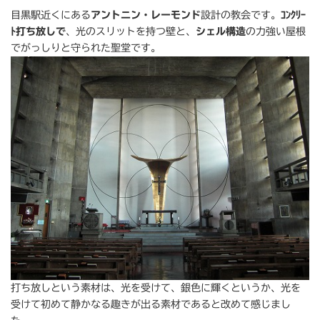
目黒駅近くにある
アントニン・レーモンド
設計の教会です。
ｺﾝｸﾘｰ
ﾄ打ち放しで
、光のスリットを持つ壁と、
シェル構造
の力強い屋根
でがっしりと守られた聖堂です。
打ち放しという素材は、光を受けて、銀色に輝くというか、光を
受けて初めて静かなる趣きが出る素材であると改めて感じまし