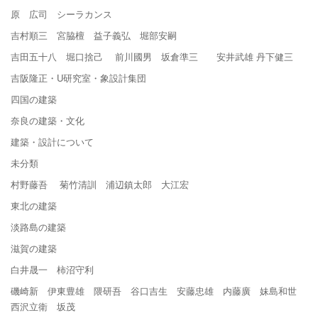
原 広司 シーラカンス
吉村順三 宮脇檀 益子義弘 堀部安嗣
吉田五十八 堀口捨己 前川國男 坂倉準三 安井武雄 丹下健三
吉阪隆正・U研究室・象設計集団
四国の建築
奈良の建築・文化
建築・設計について
未分類
村野藤吾 菊竹清訓 浦辺鎮太郎 大江宏
東北の建築
淡路島の建築
滋賀の建築
白井晟一 柿沼守利
磯崎新 伊東豊雄 隈研吾 谷口吉生 安藤忠雄 内藤廣 妹島和世
西沢立衛 坂茂