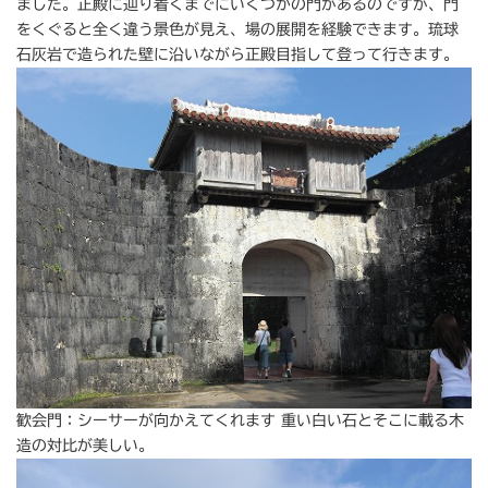
ました。正殿に辿り着くまでにいくつかの門があるのですが、門
をくぐると全く違う景色が見え、場の展開を経験できます。琉球
石灰岩で造られた壁に沿いながら正殿目指して登って行きます。
歓会門：シーサーが向かえてくれます 重い白い石とそこに載る木
造の対比が美しい。