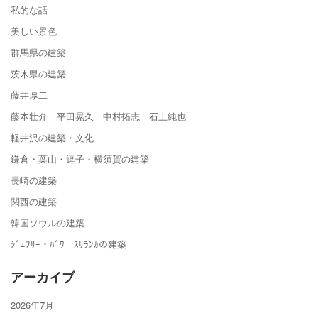
私的な話
美しい景色
群馬県の建築
茨木県の建築
藤井厚二
藤本壮介 平田晃久 中村拓志 石上純也
軽井沢の建築・文化
鎌倉・葉山・逗子・横須賀の建築
長崎の建築
関西の建築
韓国ソウルの建築
ｼﾞｪﾌﾘｰ・ﾊﾞﾜ ｽﾘﾗﾝｶの建築
アーカイブ
2026年7月