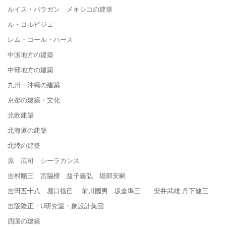
ルイス・バラガン メキシコの建築
ル・コルビジェ
レム・コール・ハース
中国地方の建築
中部地方の建築
九州・沖縄の建築
京都の建築・文化
北欧建築
北海道の建築
北陸の建築
原 広司 シーラカンス
吉村順三 宮脇檀 益子義弘 堀部安嗣
吉田五十八 堀口捨己 前川國男 坂倉準三 安井武雄 丹下健三
吉阪隆正・U研究室・象設計集団
四国の建築