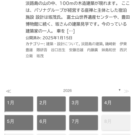
淡路島の山の中、100ｍの木造建築が現れます。 ここ
は、パソナグループが経営する座禅と主体とした宿泊
施設 設計は坂茂氏。 富士山世界遺産センターや、豊田
博物館に続く、坂さんの建築見学です。今のっている
建築家の一人。 車を […]
公開済み: 2025年1月15日
カテゴリー:
建築・設計について
,
淡路島の建築
,
磯崎新 伊東
豊雄 隈研吾 谷口吉生 安藤忠雄 内藤廣 妹島和世 西沢
立衛 坂茂
≪
≫
2026
▼
1月
2月
3月
4月
5月
6月
7月
8月