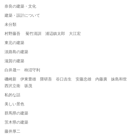
奈良の建築・文化
建築・設計について
未分類
村野藤吾 菊竹清訓 浦辺鎮太郎 大江宏
東北の建築
淡路島の建築
滋賀の建築
白井晟一 柿沼守利
磯崎新 伊東豊雄 隈研吾 谷口吉生 安藤忠雄 内藤廣 妹島和世
西沢立衛 坂茂
私的な話
美しい景色
群馬県の建築
茨木県の建築
藤井厚二