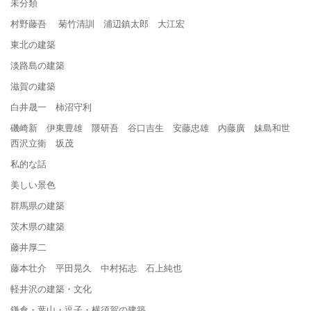
未分類
村野藤吾 菊竹清訓 浦辺鎮太郎 大江宏
東北の建築
淡路島の建築
滋賀の建築
白井晟一 柿沼守利
磯崎新 伊東豊雄 隈研吾 谷口吉生 安藤忠雄 内藤廣 妹島和世
西沢立衛 坂茂
私的な話
美しい景色
群馬県の建築
茨木県の建築
藤井厚二
藤本壮介 平田晃久 中村拓志 石上純也
軽井沢の建築・文化
鎌倉・葉山・逗子・横須賀の建築