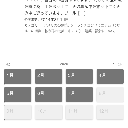
ハウスで、着替えの機能があります。 海からの強い風
を防ぐ為、土を盛り上げ、その真ん中を掘り下げてそ
の中に建っています。プール […]
公開済み: 2014年8月14日
カテゴリー:
アメリカの建築
,
シーランチコンドミニアム（ｶﾘﾌ
ｫﾙﾆｱの海岸に拡がる木造のｺﾝﾄﾞﾐﾆｱﾑ）
,
建築・設計について
≪
≫
2026
▼
1月
2月
3月
4月
5月
6月
7月
8月
9月
10月
11月
12月