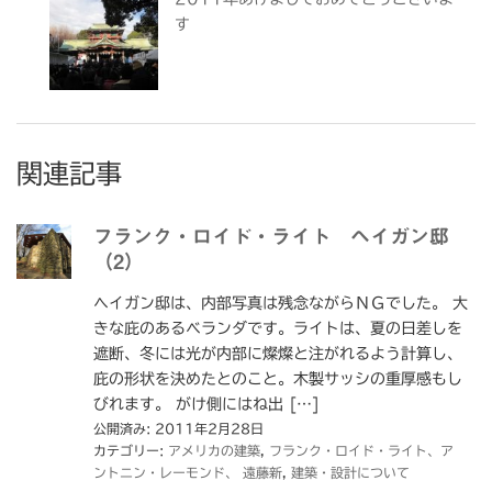
す
関連記事
フランク・ロイド・ライト ヘイガン邸
（2）
ヘイガン邸は、内部写真は残念ながらＮＧでした。 大
きな庇のあるベランダです。ライトは、夏の日差しを
遮断、冬には光が内部に燦燦と注がれるよう計算し、
庇の形状を決めたとのこと。木製サッシの重厚感もし
びれます。 がけ側にはね出 […]
公開済み: 2011年2月28日
カテゴリー:
アメリカの建築
,
フランク・ロイド・ライト、ア
ントニン・レーモンド、 遠藤新
,
建築・設計について