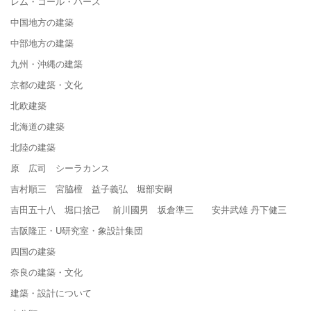
レム・コール・ハース
中国地方の建築
中部地方の建築
九州・沖縄の建築
京都の建築・文化
北欧建築
北海道の建築
北陸の建築
原 広司 シーラカンス
吉村順三 宮脇檀 益子義弘 堀部安嗣
吉田五十八 堀口捨己 前川國男 坂倉準三 安井武雄 丹下健三
吉阪隆正・U研究室・象設計集団
四国の建築
奈良の建築・文化
建築・設計について