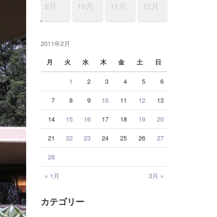
12月
12月
12月
12月
12月
12月
12月
12月
12月
12月
12月
12月
12月
12月
12月
12月
12月
9月
10月
11月
12月
2011年2月
月
火
水
木
金
土
日
1
2
3
4
5
6
7
8
9
10
11
12
13
14
15
16
17
18
19
20
21
22
23
24
25
26
27
28
« 1月
3月 »
カテゴリー