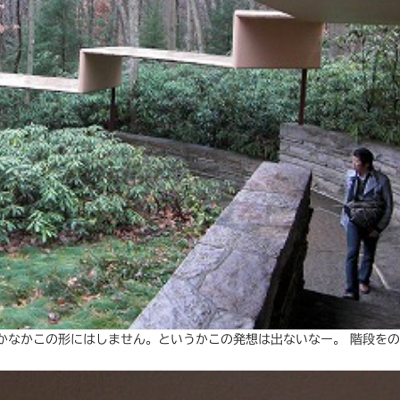
かなかこの形にはしません。というかこの発想は出ないなー。 階段を