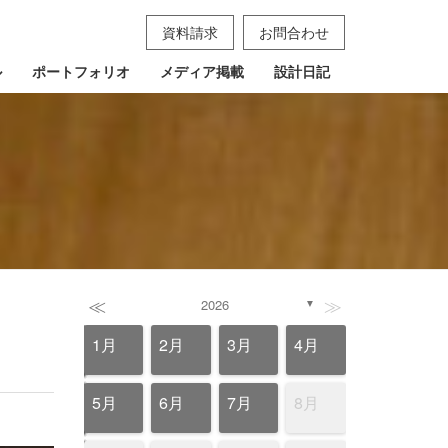
資料請求
お問合わせ
ル
ポートフォリオ
メディア掲載
設計日記
≪
≫
2026
▼
4月
4月
4月
4月
4月
4月
4月
4月
4月
4月
4月
4月
4月
4月
4月
4月
4月
1月
2月
3月
4月
8月
8月
8月
8月
8月
8月
8月
8月
8月
8月
8月
8月
8月
8月
8月
8月
8月
5月
6月
7月
8月