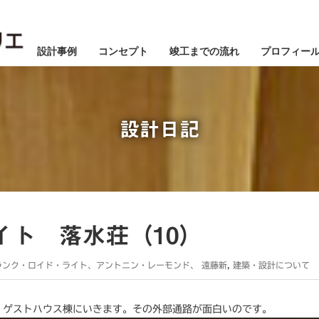
設計事例
コンセプト
竣工までの流れ
プロフィー
設計日記
イト 落水荘（10）
1月
1月
1月
1月
1月
1月
1月
1月
1月
1月
1月
1月
1月
1月
1月
1月
1月
2月
2月
2月
2月
2月
2月
2月
2月
2月
2月
2月
2月
2月
2月
2月
2月
2月
3月
3月
3月
3月
3月
3月
3月
3月
3月
3月
3月
3月
3月
3月
3月
3月
3月
ランク・ロイド・ライト、アントニン・レーモンド、 遠藤新
,
建築・設計について
5月
5月
5月
5月
5月
5月
5月
5月
5月
5月
5月
5月
5月
5月
5月
5月
5月
6月
6月
6月
6月
6月
6月
6月
6月
6月
6月
6月
6月
6月
6月
6月
6月
6月
7月
7月
7月
7月
7月
7月
7月
7月
7月
7月
7月
7月
7月
7月
7月
7月
7月
、ゲストハウス棟にいきます。その外部通路が面白いのです。