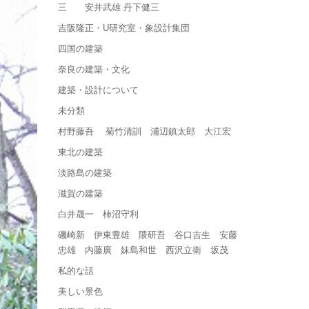
三 安井武雄 丹下健三
吉阪隆正・U研究室・象設計集団
四国の建築
奈良の建築・文化
建築・設計について
未分類
村野藤吾 菊竹清訓 浦辺鎮太郎 大江宏
東北の建築
淡路島の建築
滋賀の建築
白井晟一 柿沼守利
磯崎新 伊東豊雄 隈研吾 谷口吉生 安藤
忠雄 内藤廣 妹島和世 西沢立衛 坂茂
私的な話
美しい景色