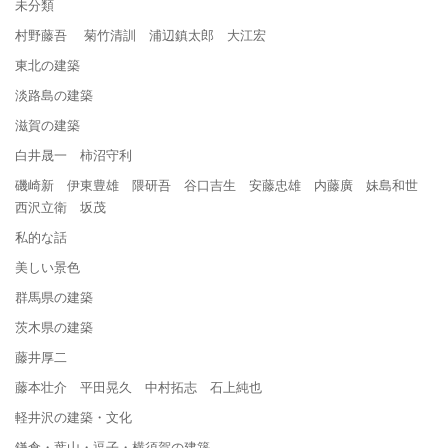
未分類
村野藤吾 菊竹清訓 浦辺鎮太郎 大江宏
東北の建築
淡路島の建築
滋賀の建築
白井晟一 柿沼守利
磯崎新 伊東豊雄 隈研吾 谷口吉生 安藤忠雄 内藤廣 妹島和世
西沢立衛 坂茂
私的な話
美しい景色
群馬県の建築
茨木県の建築
藤井厚二
藤本壮介 平田晃久 中村拓志 石上純也
軽井沢の建築・文化
鎌倉・葉山・逗子・横須賀の建築