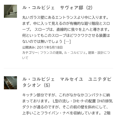
ル・コルビジェ サヴォア邸（2）
丸いガラス壁にあるエントランスより中に入ります。
まず、中に入って見えるのが有機的な廻り階段とスロ
ープ。 スロープは、直線的に我々を上へと導きます。
何といってもこのスロープほどワクワクさせる装置は
ないのでは無いでしょう […]
公開済み: 2011年5月18日
カテゴリー:
フランスの建築
,
ル・コルビジェ
,
建築・設計につ
いて
ル・コルビジェ マルセイユ ユニテダビ
タシオン（5）
キッチン部分ですが、これがなかなかコンパクトに納
まっております。 L型の流し・IHﾋｰﾀｰの配置 IHの排気
ダクトが通るのですが、そこの前の壁を斜めにして、
上手いことフライパン・ナベを収納しています。 2階