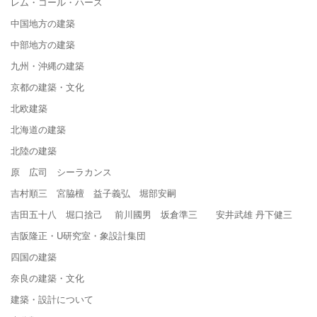
レム・コール・ハース
中国地方の建築
中部地方の建築
九州・沖縄の建築
京都の建築・文化
北欧建築
北海道の建築
北陸の建築
原 広司 シーラカンス
吉村順三 宮脇檀 益子義弘 堀部安嗣
吉田五十八 堀口捨己 前川國男 坂倉準三 安井武雄 丹下健三
吉阪隆正・U研究室・象設計集団
四国の建築
奈良の建築・文化
建築・設計について