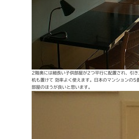
2階奥には細長い子供部屋が2つ平行に配置され、引き
机も置けて 効率よく使えます。日本のマンションの5
部屋のほうが良いと思います。