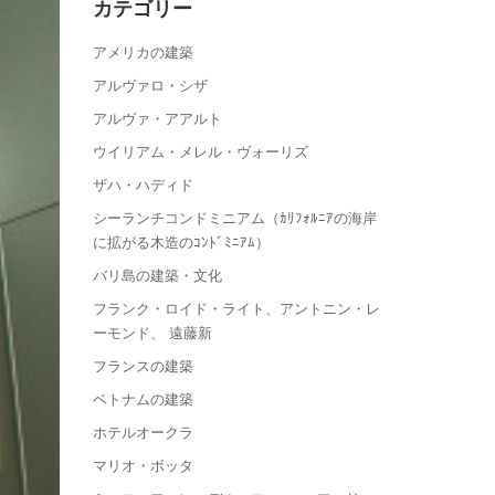
カテゴリー
アメリカの建築
アルヴァロ・シザ
アルヴァ・アアルト
ウイリアム・メレル・ヴォーリズ
ザハ・ハディド
シーランチコンドミニアム（ｶﾘﾌｫﾙﾆｱの海岸
に拡がる木造のｺﾝﾄﾞﾐﾆｱﾑ）
バリ島の建築・文化
フランク・ロイド・ライト、アントニン・レ
ーモンド、 遠藤新
フランスの建築
ベトナムの建築
ホテルオークラ
マリオ・ボッタ