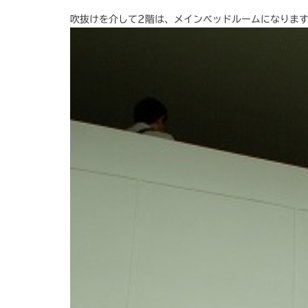
吹抜けを介して2階は、メインベッドルームになりま