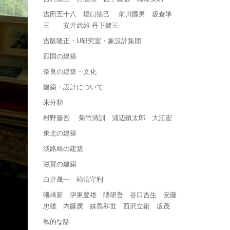
吉田五十八 堀口捨己 前川國男 坂倉準
三 安井武雄 丹下健三
吉阪隆正・U研究室・象設計集団
四国の建築
奈良の建築・文化
建築・設計について
未分類
村野藤吾 菊竹清訓 浦辺鎮太郎 大江宏
東北の建築
淡路島の建築
滋賀の建築
白井晟一 柿沼守利
磯崎新 伊東豊雄 隈研吾 谷口吉生 安藤
忠雄 内藤廣 妹島和世 西沢立衛 坂茂
私的な話