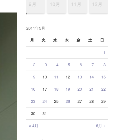
12月
12月
12月
12月
12月
12月
12月
12月
12月
12月
12月
12月
12月
12月
12月
12月
12月
9月
10月
11月
12月
2011年5月
月
火
水
木
金
土
日
1
2
3
4
5
6
7
8
9
10
11
12
13
14
15
16
17
18
19
20
21
22
23
24
25
26
27
28
29
30
31
« 4月
6月 »