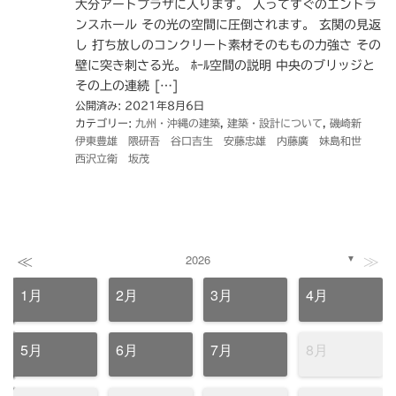
大分アートプラザに入ります。 入ってすぐのエントラ
ンスホール その光の空間に圧倒されます。 玄関の見返
し 打ち放しのコンクリート素材そのももの力強さ その
壁に突き刺さる光。 ﾎｰﾙ空間の説明 中央のブリッジと
その上の連続 […]
公開済み: 2021年8月6日
カテゴリー:
九州・沖縄の建築
,
建築・設計について
,
磯崎新
伊東豊雄 隈研吾 谷口吉生 安藤忠雄 内藤廣 妹島和世
西沢立衛 坂茂
≪
≫
2026
▼
1月
2月
3月
4月
5月
6月
7月
8月