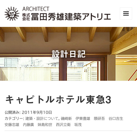
設計日記
キャピトルホテル東急3
公開済み: 2011年9月10日
カテゴリー:
建築・設計について
,
磯崎新 伊東豊雄 隈研吾 谷口吉生
安藤忠雄 内藤廣 妹島和世 西沢立衛 坂茂