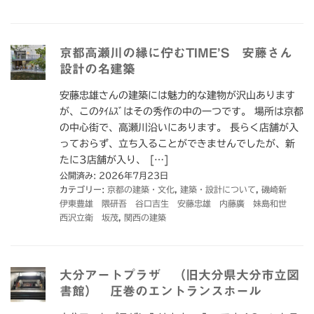
京都高瀬川の縁に佇むTIME’S 安藤さん
設計の名建築
安藤忠雄さんの建築には魅力的な建物が沢山あります
が、このﾀｲﾑｽﾞはその秀作の中の一つです。 場所は京都
の中心街で、高瀬川沿いにあります。 長らく店舗が入
っておらず、立ち入ることができませんでしたが、新
たに3店舗が入り、 […]
公開済み: 2026年7月23日
カテゴリー:
京都の建築・文化
,
建築・設計について
,
磯崎新
伊東豊雄 隈研吾 谷口吉生 安藤忠雄 内藤廣 妹島和世
西沢立衛 坂茂
,
関西の建築
大分アートプラザ （旧大分県大分市立図
書館） 圧巻のエントランスホール