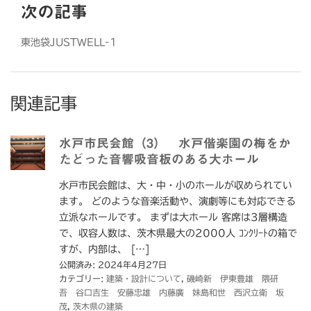
次の記事
東池袋JUSTWELL-1
関連記事
水戸市民会館（3） 水戸偕楽園の梅をか
たどった音響吸音板のある大ホール
水戸市民会館は、大・中・小のホールが収められてい
ます。 どのような音楽活動や、演劇等にも対応できる
立派なホールです。 まずは大ホール 客席は3層構造
で、収容人数は、茨木県最大の2000人 ｺﾝｸﾘｰﾄの箱で
すが、内部は、 […]
公開済み: 2024年4月27日
カテゴリー:
建築・設計について
,
磯崎新 伊東豊雄 隈研
吾 谷口吉生 安藤忠雄 内藤廣 妹島和世 西沢立衛 坂
茂
,
茨木県の建築