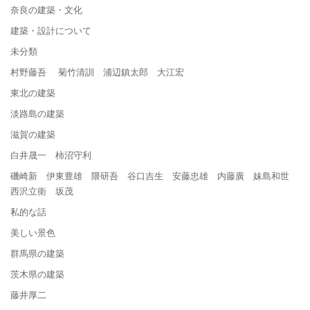
奈良の建築・文化
建築・設計について
未分類
村野藤吾 菊竹清訓 浦辺鎮太郎 大江宏
東北の建築
淡路島の建築
滋賀の建築
白井晟一 柿沼守利
磯崎新 伊東豊雄 隈研吾 谷口吉生 安藤忠雄 内藤廣 妹島和世
西沢立衛 坂茂
私的な話
美しい景色
群馬県の建築
茨木県の建築
藤井厚二