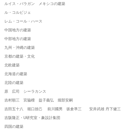
ルイス・バラガン メキシコの建築
ル・コルビジェ
レム・コール・ハース
中国地方の建築
中部地方の建築
九州・沖縄の建築
京都の建築・文化
北欧建築
北海道の建築
北陸の建築
原 広司 シーラカンス
吉村順三 宮脇檀 益子義弘 堀部安嗣
吉田五十八 堀口捨己 前川國男 坂倉準三 安井武雄 丹下健三
吉阪隆正・U研究室・象設計集団
四国の建築