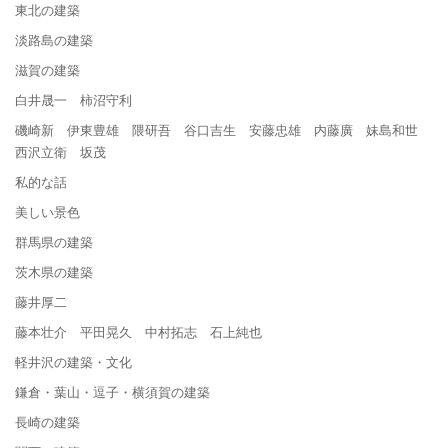
東北の建築
淡路島の建築
滋賀の建築
白井晟一 柿沼守利
磯崎新 伊東豊雄 隈研吾 谷口吉生 安藤忠雄 内藤廣 妹島和世
西沢立衛 坂茂
私的な話
美しい景色
群馬県の建築
茨木県の建築
藤井厚二
藤本壮介 平田晃久 中村拓志 石上純也
軽井沢の建築・文化
鎌倉・葉山・逗子・横須賀の建築
長崎の建築