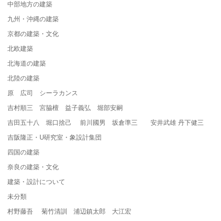
中部地方の建築
九州・沖縄の建築
京都の建築・文化
北欧建築
北海道の建築
北陸の建築
原 広司 シーラカンス
吉村順三 宮脇檀 益子義弘 堀部安嗣
吉田五十八 堀口捨己 前川國男 坂倉準三 安井武雄 丹下健三
吉阪隆正・U研究室・象設計集団
四国の建築
奈良の建築・文化
建築・設計について
未分類
村野藤吾 菊竹清訓 浦辺鎮太郎 大江宏