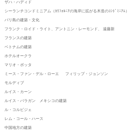
ザハ・ハディド
シーランチコンドミニアム（ｶﾘﾌｫﾙﾆｱの海岸に拡がる木造のｺﾝﾄﾞﾐﾆｱﾑ）
バリ島の建築・文化
フランク・ロイド・ライト、アントニン・レーモンド、 遠藤新
フランスの建築
ベトナムの建築
ホテルオークラ
マリオ・ボッタ
ミース・ファン・デル・ローエ フィリップ・ジョンソン
モルディブ
ルイス・カーン
ルイス・バラガン メキシコの建築
ル・コルビジェ
レム・コール・ハース
中国地方の建築