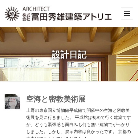
設計日記
空海と密教美術展
上野の東京国立博物館平成館で開催中の空海と密教美
術展を見に行きました。 平成館は初めて行く建築です
が、どうも緊張感も面白みも何も無い建物でがっかり
しました。しかし、展示内容は良かったです。 京都の