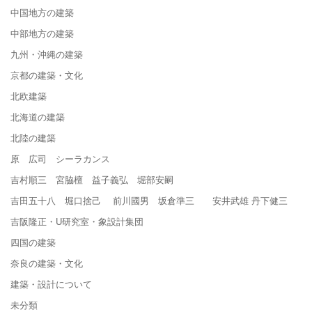
中国地方の建築
中部地方の建築
九州・沖縄の建築
京都の建築・文化
北欧建築
北海道の建築
北陸の建築
原 広司 シーラカンス
吉村順三 宮脇檀 益子義弘 堀部安嗣
吉田五十八 堀口捨己 前川國男 坂倉準三 安井武雄 丹下健三
吉阪隆正・U研究室・象設計集団
四国の建築
奈良の建築・文化
建築・設計について
未分類