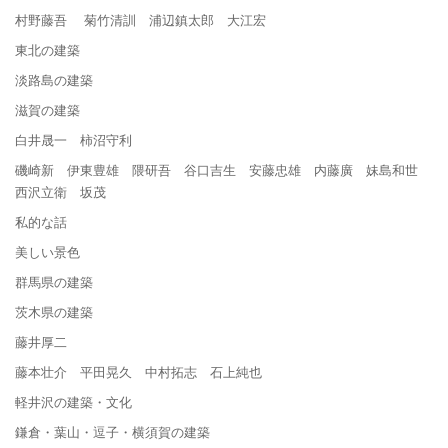
村野藤吾 菊竹清訓 浦辺鎮太郎 大江宏
東北の建築
淡路島の建築
滋賀の建築
白井晟一 柿沼守利
磯崎新 伊東豊雄 隈研吾 谷口吉生 安藤忠雄 内藤廣 妹島和世
西沢立衛 坂茂
私的な話
美しい景色
群馬県の建築
茨木県の建築
藤井厚二
藤本壮介 平田晃久 中村拓志 石上純也
軽井沢の建築・文化
鎌倉・葉山・逗子・横須賀の建築