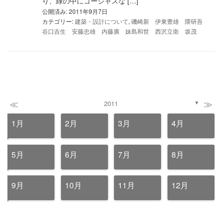
り、緑の中にゴージャスな […]
公開済み: 2011年9月7日
カテゴリー:
建築・設計について
,
磯崎新 伊東豊雄 隈研吾
谷口吉生 安藤忠雄 内藤廣 妹島和世 西沢立衛 坂茂
≪
≫
2011
▼
1月
2月
3月
4月
5月
6月
7月
8月
9月
10月
11月
12月