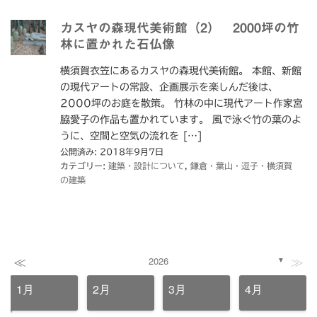
カスヤの森現代美術館（2） 2000坪の竹
林に置かれた石仏像
横須賀衣笠にあるカスヤの森現代美術館。 本館、新館
の現代アートの常設、企画展示を楽しんだ後は、
2000坪のお庭を散策。 竹林の中に現代アート作家宮
脇愛子の作品も置かれています。 風で泳ぐ竹の葉のよ
うに、空間と空気の流れを […]
公開済み: 2018年9月7日
カテゴリー:
建築・設計について
,
鎌倉・葉山・逗子・横須賀
の建築
≪
≫
2026
▼
1月
2月
3月
4月