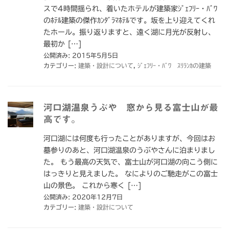
スで4時間揺られ、着いたホテルが建築家ｼﾞｪﾌﾘｰ・ﾊﾞﾜ
のﾎﾃﾙ建築の傑作ｶﾝﾀﾞﾗﾏﾎﾃﾙです。坂を上り迎えてくれ
たホール。振り返りますと、遠く湖に月光が反射し、
最初か […]
公開済み: 2015年5月5日
カテゴリー:
建築・設計について
,
ｼﾞｪﾌﾘｰ・ﾊﾞﾜ ｽﾘﾗﾝｶの建築
河口湖温泉うぶや 窓から見る富士山が最
高です。
河口湖には何度も行ったことがありますが、今回はお
墓参りのあと、河口湖温泉のうぶやさんに泊まりまし
た。 もう最高の天気で、富士山が河口湖の向こう側に
はっきりと見えました。 なによりのご馳走がこの富士
山の景色。 これから寒く […]
公開済み: 2020年12月7日
カテゴリー:
建築・設計について