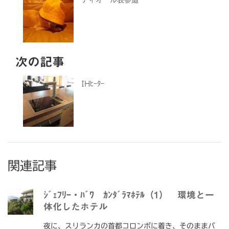
次の記事
IHﾋｰﾀｰ
関連記事
ｼﾞｪﾌﾘｰ・ﾊﾞﾜ ｶﾝﾀﾞﾗﾏﾎﾃﾙ（1） 環境と一
体化したホテル
夜に、スリランカの首都コロンボに着き、そのままバ