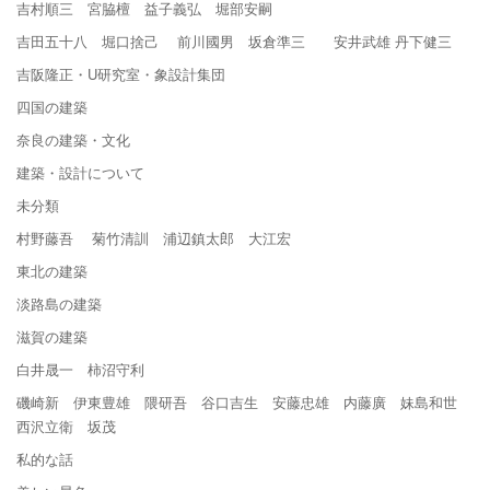
吉村順三 宮脇檀 益子義弘 堀部安嗣
吉田五十八 堀口捨己 前川國男 坂倉準三 安井武雄 丹下健三
吉阪隆正・U研究室・象設計集団
四国の建築
奈良の建築・文化
建築・設計について
未分類
村野藤吾 菊竹清訓 浦辺鎮太郎 大江宏
東北の建築
淡路島の建築
滋賀の建築
白井晟一 柿沼守利
磯崎新 伊東豊雄 隈研吾 谷口吉生 安藤忠雄 内藤廣 妹島和世
西沢立衛 坂茂
私的な話