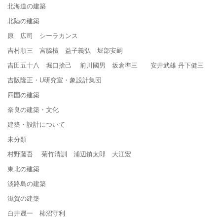
北海道の建築
北陸の建築
原 広司 シーラカンス
吉村順三 宮脇檀 益子義弘 堀部安嗣
吉田五十八 堀口捨己 前川國男 坂倉準三 安井武雄 丹下健三
吉阪隆正・U研究室・象設計集団
四国の建築
奈良の建築・文化
建築・設計について
未分類
村野藤吾 菊竹清訓 浦辺鎮太郎 大江宏
東北の建築
淡路島の建築
滋賀の建築
白井晟一 柿沼守利