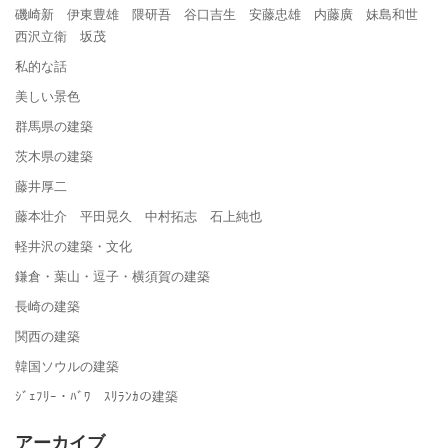
磯崎新 伊東豊雄 隈研吾 谷口吉生 安藤忠雄 内藤廣 妹島和世
西沢立衛 坂茂
私的な話
美しい景色
群馬県の建築
茨木県の建築
藤井厚二
藤本壮介 平田晃久 中村拓志 石上純也
軽井沢の建築・文化
鎌倉・葉山・逗子・横須賀の建築
長崎の建築
関西の建築
韓国ソウルの建築
ｼﾞｪﾌﾘｰ・ﾊﾞﾜ ｽﾘﾗﾝｶの建築
アーカイブ