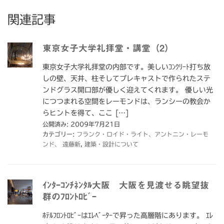
関連記事
東京女子大学礼拝堂・講堂（2）
東京女子大学礼拝堂の内部です。美しいｺﾝｸﾘｰﾄ打ち放
しの壁、天井、柱そしてプレキャストで作られたステ
ンドグラス開口部が優しく迎えてくれます。 優しい光
につつまれる空間をレーモンドは、ランシーの教会か
らヒントを得て、ここ […]
公開済み: 2009年7月21日
カテゴリー:
フランク・ロイド・ライト、アントニン・レーモ
ンド、 遠藤新
,
建築・設計について
ｲﾝﾀｰｺﾝﾁﾈﾝﾀﾙ大阪 大阪を見渡せる眺望抜
群のﾌﾛﾝﾄﾛﾋﾞｰ
ﾎﾃﾙﾌﾛﾝﾄﾛﾋﾞｰはｴﾚﾍﾞｰﾀｰで昇った高層階にあります。 ｴﾚ