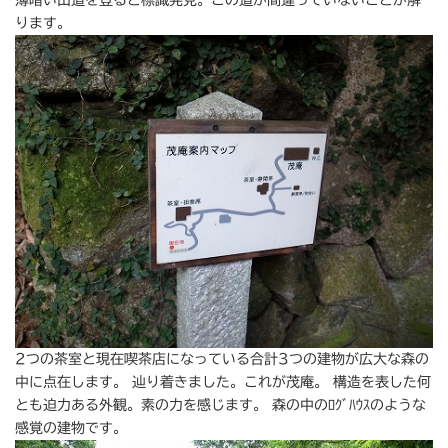
薄暗い山道を登ると標識発見。この道が間違っていないことが解
ります。
2つの茶室と現在喫茶店になっている合計3つの建物が広大な森の
中に点在します。 辿り着きました。これが茂庵。 構造を表した何
とも迫力ある外観。素の力を感じます。 森の中のﾛｸﾞﾊｳｽのような
感覚の建物です。