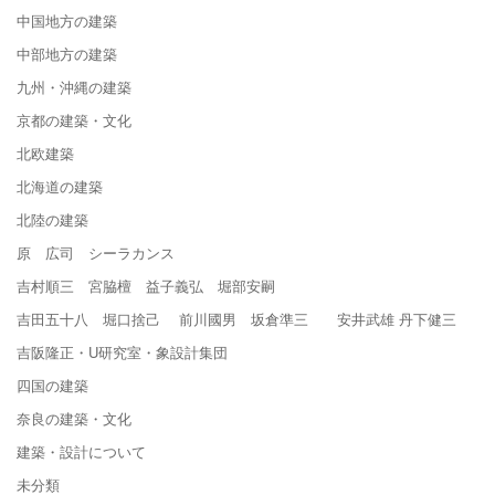
中国地方の建築
中部地方の建築
九州・沖縄の建築
京都の建築・文化
北欧建築
北海道の建築
北陸の建築
原 広司 シーラカンス
吉村順三 宮脇檀 益子義弘 堀部安嗣
吉田五十八 堀口捨己 前川國男 坂倉準三 安井武雄 丹下健三
吉阪隆正・U研究室・象設計集団
四国の建築
奈良の建築・文化
建築・設計について
未分類