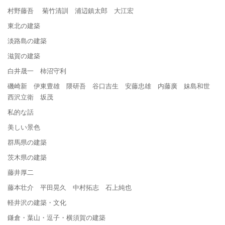
村野藤吾 菊竹清訓 浦辺鎮太郎 大江宏
東北の建築
淡路島の建築
滋賀の建築
白井晟一 柿沼守利
磯崎新 伊東豊雄 隈研吾 谷口吉生 安藤忠雄 内藤廣 妹島和世
西沢立衛 坂茂
私的な話
美しい景色
群馬県の建築
茨木県の建築
藤井厚二
藤本壮介 平田晃久 中村拓志 石上純也
軽井沢の建築・文化
鎌倉・葉山・逗子・横須賀の建築