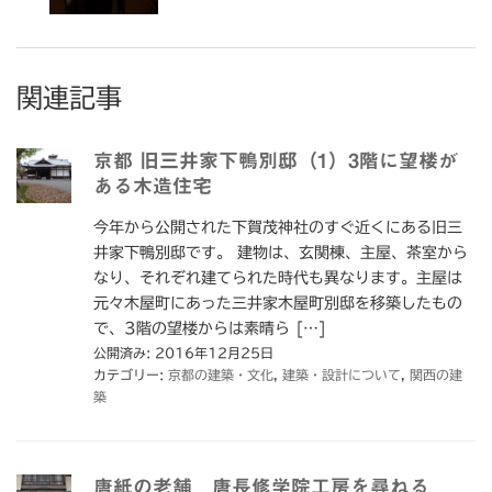
関連記事
京都 旧三井家下鴨別邸（1）3階に望楼が
ある木造住宅
今年から公開された下賀茂神社のすぐ近くにある旧三
井家下鴨別邸です。 建物は、玄関棟、主屋、茶室から
なり、それぞれ建てられた時代も異なります。主屋は
元々木屋町にあった三井家木屋町別邸を移築したもの
で、3階の望楼からは素晴ら […]
公開済み: 2016年12月25日
カテゴリー:
京都の建築・文化
,
建築・設計について
,
関西の建
築
唐紙の老舗 唐長修学院工房を尋ねる