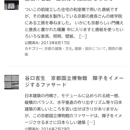
ついこの前竣工した住宅の和室襖で用いた唐紙です
が、その唐紙を製作している京都の唐長さんの修学院
にある工房を尋ねました。 いかにも京都らしい門構え
と唐長と書かれた暖簾 中に入りますと唐紙を使ったい
ろいろな家具、照明、壁紙、 […]
公開済み: 2013年8月17日
カテゴリー:
京都の建築・文化
,
建築・設計について
,
関西の建
築
谷口吉生 京都国立博物館 障子をイメー
ジするファサード
日本建築の丹精さ、モデュールに込められる統一感、
縦横のバランス、水平垂直の作り出すリズム等々日本
建築の美しいところを言い出せばきりがありません
が、この京都国立博物館のファサードは、障子をイメ
ージさせるまさに日本らしい建築 […]
公開済み: 2016年2月29日