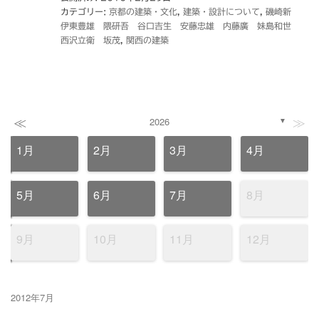
カテゴリー:
京都の建築・文化
,
建築・設計について
,
磯崎新
伊東豊雄 隈研吾 谷口吉生 安藤忠雄 内藤廣 妹島和世
西沢立衛 坂茂
,
関西の建築
≪
≫
2026
▼
1月
2月
3月
4月
5月
6月
7月
8月
9月
10月
11月
12月
2012年7月