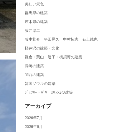
美しい景色
群馬県の建築
茨木県の建築
藤井厚二
藤本壮介 平田晃久 中村拓志 石上純也
軽井沢の建築・文化
鎌倉・葉山・逗子・横須賀の建築
長崎の建築
関西の建築
韓国ソウルの建築
ｼﾞｪﾌﾘｰ・ﾊﾞﾜ ｽﾘﾗﾝｶの建築
アーカイブ
2026年7月
2026年6月