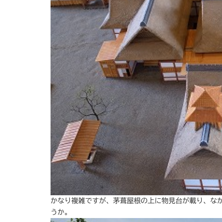
かなり複雑ですが、茅葺屋根の上に物見台が載り、な
うか。