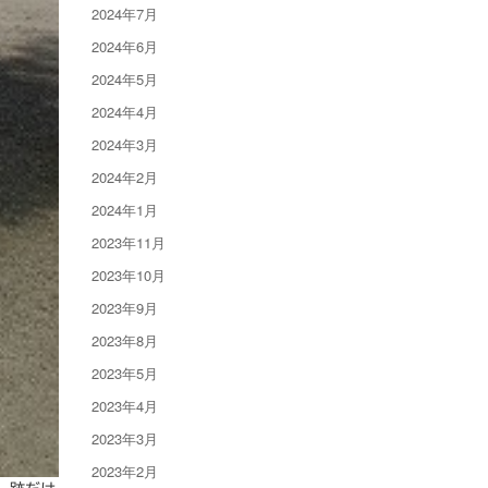
2024年7月
2024年6月
2024年5月
2024年4月
2024年3月
2024年2月
2024年1月
2023年11月
2023年10月
2023年9月
2023年8月
2023年5月
2023年4月
2023年3月
2023年2月