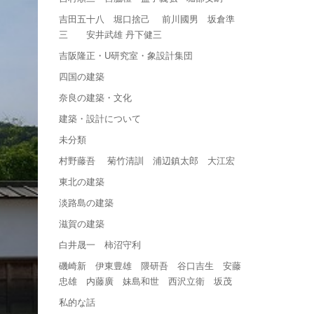
吉田五十八 堀口捨己 前川國男 坂倉準
三 安井武雄 丹下健三
吉阪隆正・U研究室・象設計集団
四国の建築
奈良の建築・文化
建築・設計について
未分類
村野藤吾 菊竹清訓 浦辺鎮太郎 大江宏
東北の建築
淡路島の建築
滋賀の建築
白井晟一 柿沼守利
磯崎新 伊東豊雄 隈研吾 谷口吉生 安藤
忠雄 内藤廣 妹島和世 西沢立衛 坂茂
私的な話