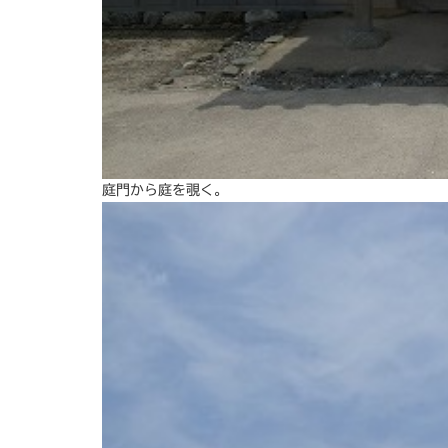
庭門から庭を覗く。