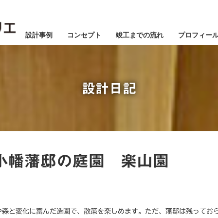
設計事例
コンセプト
竣工までの流れ
プロフィー
設計日記
小幡藩邸の庭園 楽山園
1月
1月
1月
1月
1月
1月
1月
1月
1月
1月
1月
1月
1月
1月
1月
1月
1月
2月
2月
2月
2月
2月
2月
2月
2月
2月
2月
2月
2月
2月
2月
2月
2月
2月
3月
3月
3月
3月
3月
3月
3月
3月
3月
3月
3月
3月
3月
3月
3月
3月
3月
5月
5月
5月
5月
5月
5月
5月
5月
5月
5月
5月
5月
5月
5月
5月
5月
5月
6月
6月
6月
6月
6月
6月
6月
6月
6月
6月
6月
6月
6月
6月
6月
6月
6月
7月
7月
7月
7月
7月
7月
7月
7月
7月
7月
7月
7月
7月
7月
7月
7月
7月
や森と変化に富んだ造園で、散策を楽しめます。ただ、藩邸は残ってお