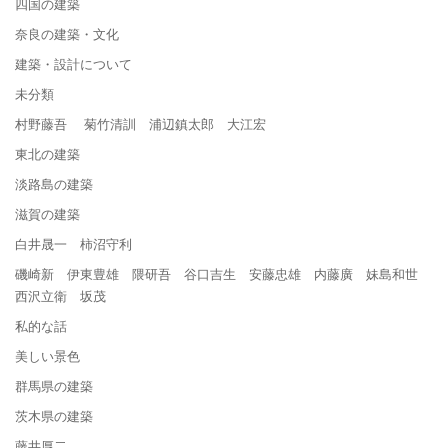
四国の建築
奈良の建築・文化
建築・設計について
未分類
村野藤吾 菊竹清訓 浦辺鎮太郎 大江宏
東北の建築
淡路島の建築
滋賀の建築
白井晟一 柿沼守利
磯崎新 伊東豊雄 隈研吾 谷口吉生 安藤忠雄 内藤廣 妹島和世
西沢立衛 坂茂
私的な話
美しい景色
群馬県の建築
茨木県の建築
藤井厚二