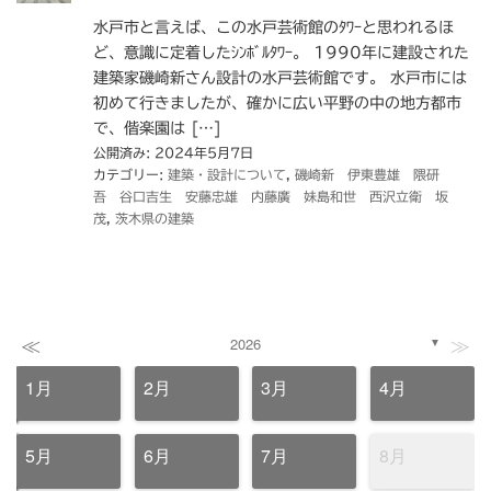
水戸市と言えば、この水戸芸術館のﾀﾜｰと思われるほ
ど、意識に定着したｼﾝﾎﾞﾙﾀﾜｰ。 1990年に建設された
建築家磯崎新さん設計の水戸芸術館です。 水戸市には
初めて行きましたが、確かに広い平野の中の地方都市
で、偕楽園は […]
公開済み: 2024年5月7日
カテゴリー:
建築・設計について
,
磯崎新 伊東豊雄 隈研
吾 谷口吉生 安藤忠雄 内藤廣 妹島和世 西沢立衛 坂
茂
,
茨木県の建築
≪
≫
2026
▼
1月
2月
3月
4月
5月
6月
7月
8月