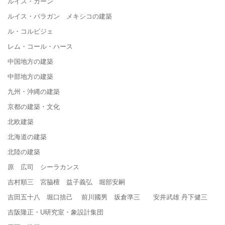
ルイス・カーン
ルイス・バラガン メキシコの建築
ル・コルビジェ
レム・コール・ハース
中国地方の建築
中部地方の建築
九州・沖縄の建築
京都の建築・文化
北欧建築
北海道の建築
北陸の建築
原 広司 シーラカンス
吉村順三 宮脇檀 益子義弘 堀部安嗣
吉田五十八 堀口捨己 前川國男 坂倉準三 安井武雄 丹下健三
吉阪隆正・U研究室・象設計集団