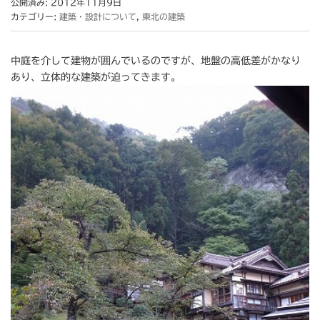
公開済み: 2012年11月9日
カテゴリー:
建築・設計について
,
東北の建築
中庭を介して建物が囲んでいるのですが、地盤の高低差がかなり
あり、立体的な建築が迫ってきます。