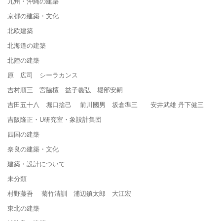
九州・沖縄の建築
京都の建築・文化
北欧建築
北海道の建築
北陸の建築
原 広司 シーラカンス
吉村順三 宮脇檀 益子義弘 堀部安嗣
吉田五十八 堀口捨己 前川國男 坂倉準三 安井武雄 丹下健三
吉阪隆正・U研究室・象設計集団
四国の建築
奈良の建築・文化
建築・設計について
未分類
村野藤吾 菊竹清訓 浦辺鎮太郎 大江宏
東北の建築