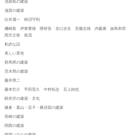
淡路島の建築
滋賀の建築
白井晟一 柿沼守利
磯崎新 伊東豊雄 隈研吾 谷口吉生 安藤忠雄 内藤廣 妹島和世
西沢立衛 坂茂
私的な話
美しい景色
群馬県の建築
茨木県の建築
藤井厚二
藤本壮介 平田晃久 中村拓志 石上純也
軽井沢の建築・文化
鎌倉・葉山・逗子・横須賀の建築
長崎の建築
関西の建築
韓国ソウルの建築