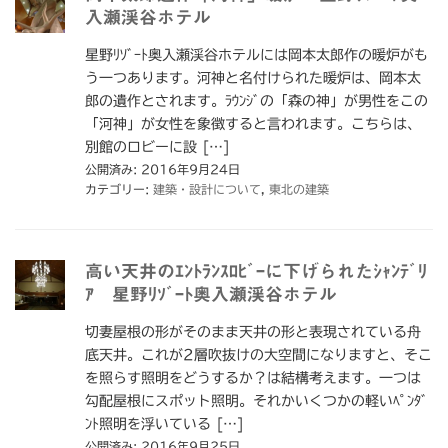
入瀬渓谷ホテル
星野ﾘｿﾞｰﾄ奥入瀬渓谷ホテルには岡本太郎作の暖炉がも
う一つあります。河神と名付けられた暖炉は、岡本太
郎の遺作とされます。ﾗｳﾝｼﾞの「森の神」が男性をこの
「河神」が女性を象徴すると言われます。こちらは、
別館のロビーに設 […]
公開済み: 2016年9月24日
カテゴリー:
建築・設計について
,
東北の建築
高い天井のｴﾝﾄﾗﾝｽﾛﾋﾞｰに下げられたｼｬﾝﾃﾞﾘ
ｱ 星野ﾘｿﾞｰﾄ奥入瀬渓谷ホテル
切妻屋根の形がそのまま天井の形と表現されている舟
底天井。これが2層吹抜けの大空間になりますと、そこ
を照らす照明をどうするか？は結構考えます。一つは
勾配屋根にスポット照明。それかいくつかの軽いﾍﾟﾝﾀﾞ
ﾝﾄ照明を浮いている […]
公開済み: 2016年9月25日