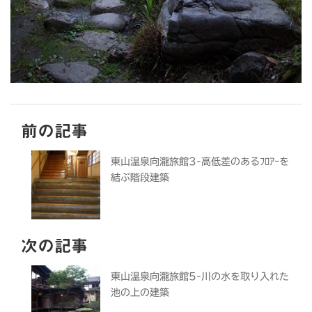
前の記事
東山温泉向瀧旅館3-高低差のあるﾌﾛｱｰを
結ぶ階段建築
次の記事
東山温泉向瀧旅館5-川の水を取り入れた
池の上の建築