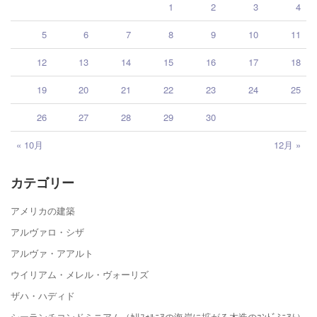
1
2
3
4
5
6
7
8
9
10
11
12
13
14
15
16
17
18
19
20
21
22
23
24
25
26
27
28
29
30
« 10月
12月 »
カテゴリー
アメリカの建築
アルヴァロ・シザ
アルヴァ・アアルト
ウイリアム・メレル・ヴォーリズ
ザハ・ハディド
シーランチコンドミニアム（ｶﾘﾌｫﾙﾆｱの海岸に拡がる木造のｺﾝﾄﾞﾐﾆｱﾑ）