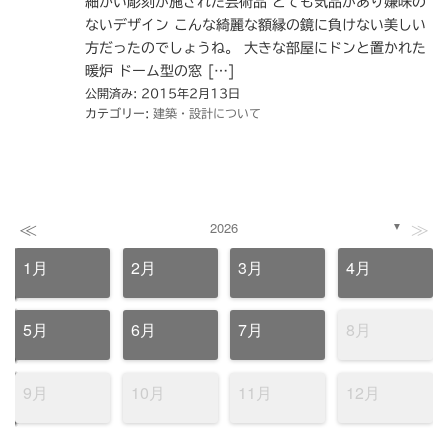
細かい彫刻が施された芸術品 とても気品があり嫌味の
ないデザイン こんな綺麗な額縁の鏡に負けない美しい
方だったのでしょうね。 大きな部屋にドンと置かれた
暖炉 ドーム型の窓 […]
公開済み: 2015年2月13日
カテゴリー:
建築・設計について
≪
≫
2026
▼
1月
2月
3月
4月
5月
6月
7月
8月
9月
10月
11月
12月