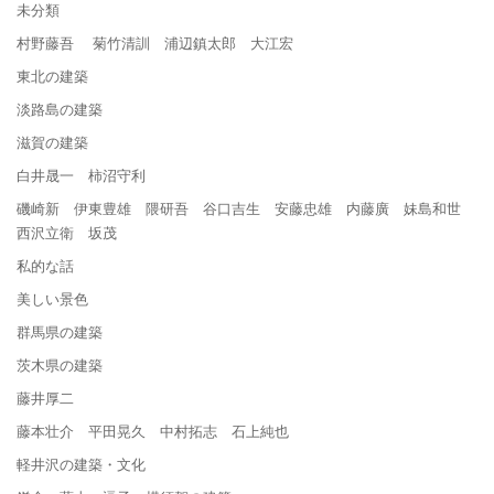
未分類
村野藤吾 菊竹清訓 浦辺鎮太郎 大江宏
東北の建築
淡路島の建築
滋賀の建築
白井晟一 柿沼守利
磯崎新 伊東豊雄 隈研吾 谷口吉生 安藤忠雄 内藤廣 妹島和世
西沢立衛 坂茂
私的な話
美しい景色
群馬県の建築
茨木県の建築
藤井厚二
藤本壮介 平田晃久 中村拓志 石上純也
軽井沢の建築・文化