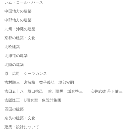
レム・コール・ハース
中国地方の建築
中部地方の建築
九州・沖縄の建築
京都の建築・文化
北欧建築
北海道の建築
北陸の建築
原 広司 シーラカンス
吉村順三 宮脇檀 益子義弘 堀部安嗣
吉田五十八 堀口捨己 前川國男 坂倉準三 安井武雄 丹下健三
吉阪隆正・U研究室・象設計集団
四国の建築
奈良の建築・文化
建築・設計について