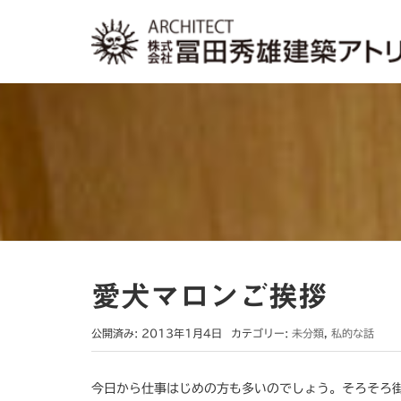
愛犬マロンご挨拶
公開済み: 2013年1月4日
カテゴリー:
未分類
,
私的な話
今日から仕事はじめの方も多いのでしょう。そろそろ