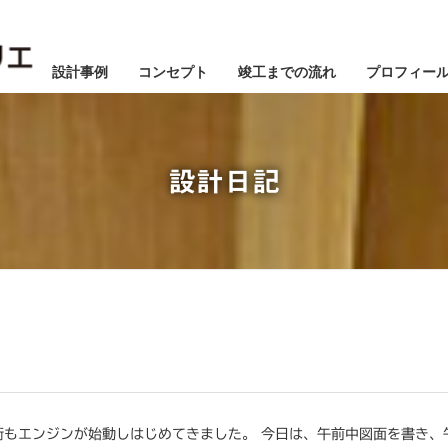
設計事例
コンセプト
竣工までの流れ
プロフィー
設計日記
1月
1月
1月
1月
1月
1月
1月
1月
1月
1月
1月
1月
1月
1月
1月
1月
1月
2月
2月
2月
2月
2月
2月
2月
2月
2月
2月
2月
2月
2月
2月
2月
2月
2月
3月
3月
3月
3月
3月
3月
3月
3月
3月
3月
3月
3月
3月
3月
3月
3月
3月
5月
5月
5月
5月
5月
5月
5月
5月
5月
5月
5月
5月
5月
5月
5月
5月
5月
6月
6月
6月
6月
6月
6月
6月
6月
6月
6月
6月
6月
6月
6月
6月
6月
6月
7月
7月
7月
7月
7月
7月
7月
7月
7月
7月
7月
7月
7月
7月
7月
7月
7月
街もエンジンが始動しはじめてきました。 今日は、午前中図面を書き、