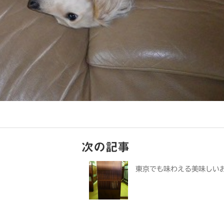
。
次の記事
東京でも味わえる美味しい