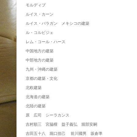
モルディブ
ルイス・カーン
ルイス・バラガン メキシコの建築
ル・コルビジェ
レム・コール・ハース
中国地方の建築
中部地方の建築
九州・沖縄の建築
京都の建築・文化
北欧建築
北海道の建築
北陸の建築
原 広司 シーラカンス
吉村順三 宮脇檀 益子義弘 堀部安嗣
吉田五十八 堀口捨己 前川國男 坂倉準