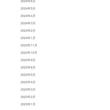
2024年6月
2024年5月
2024年4月
2024年3月
2024年2月
2024年1月
2023年11月
2023年10月
2023年9月
2023年8月
2023年5月
2023年4月
2023年3月
2023年2月
2023年1月