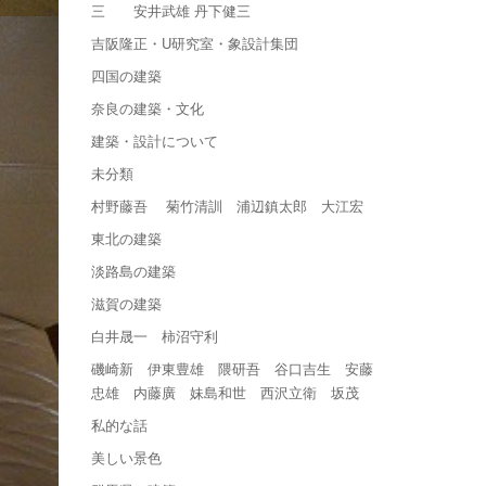
三 安井武雄 丹下健三
吉阪隆正・U研究室・象設計集団
四国の建築
奈良の建築・文化
建築・設計について
未分類
村野藤吾 菊竹清訓 浦辺鎮太郎 大江宏
東北の建築
淡路島の建築
滋賀の建築
白井晟一 柿沼守利
磯崎新 伊東豊雄 隈研吾 谷口吉生 安藤
忠雄 内藤廣 妹島和世 西沢立衛 坂茂
私的な話
美しい景色