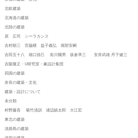
北欧建築
北海道の建築
北陸の建築
原 広司 シーラカンス
吉村順三 宮脇檀 益子義弘 堀部安嗣
吉田五十八 堀口捨己 前川國男 坂倉準三 安井武雄 丹下健三
吉阪隆正・U研究室・象設計集団
四国の建築
奈良の建築・文化
建築・設計について
未分類
村野藤吾 菊竹清訓 浦辺鎮太郎 大江宏
東北の建築
淡路島の建築
滋賀の建築