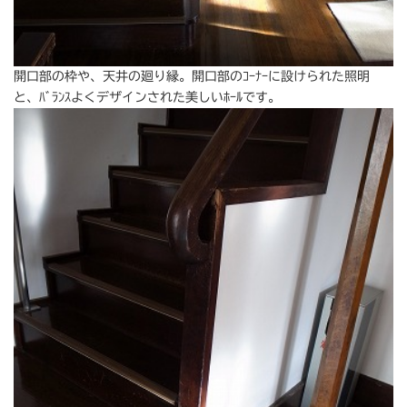
開口部の枠や、天井の廻り縁。開口部のｺｰﾅｰに設けられた照明
と、ﾊﾞﾗﾝｽよくデザインされた美しいﾎｰﾙです。