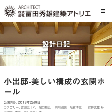
設計日記
小出邸-美しい構成の玄関ホ
ール
公開済み: 2013年2月9日
カテゴリー:
吉田五十八 堀口捨己 前川國男 坂倉準三 安井武雄 丹