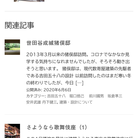
関連記事
世田谷成城猪俣邸
2013年3月以来の猪俣邸訪問。コロナでなかなか見
学する気持ちになれませんでしたが、そろそろ動き出
そうと思います。 猪俣邸は、現代数寄屋建築の先駆者
である吉田五十八の設計 以前訪問したのはまだ寒い冬
の終わりでしたが、今日 […]
公開済み: 2020年6月6日
カテゴリー:
吉田五十八 堀口捨己 前川國男 坂倉準三
安井武雄 丹下健三
,
建築・設計について
さようなら歌舞伎座（1）