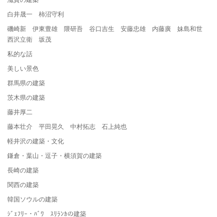
白井晟一 柿沼守利
磯崎新 伊東豊雄 隈研吾 谷口吉生 安藤忠雄 内藤廣 妹島和世
西沢立衛 坂茂
私的な話
美しい景色
群馬県の建築
茨木県の建築
藤井厚二
藤本壮介 平田晃久 中村拓志 石上純也
軽井沢の建築・文化
鎌倉・葉山・逗子・横須賀の建築
長崎の建築
関西の建築
韓国ソウルの建築
ｼﾞｪﾌﾘｰ・ﾊﾞﾜ ｽﾘﾗﾝｶの建築