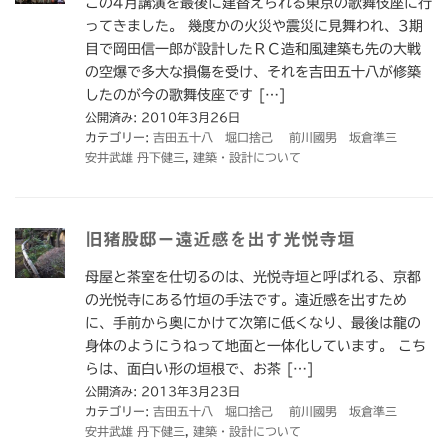
この4月講演を最後に建替えられる東京の歌舞伎座に行
ってきました。 幾度かの火災や震災に見舞われ、3期
目で岡田信一郎が設計したＲＣ造和風建築も先の大戦
の空爆で多大な損傷を受け、それを吉田五十八が修築
したのが今の歌舞伎座です […]
公開済み: 2010年3月26日
カテゴリー:
吉田五十八 堀口捨己 前川國男 坂倉準三
安井武雄 丹下健三
,
建築・設計について
旧猪股邸ー遠近感を出す光悦寺垣
母屋と茶室を仕切るのは、光悦寺垣と呼ばれる、京都
の光悦寺にある竹垣の手法です。遠近感を出すため
に、手前から奥にかけて次第に低くなり、最後は龍の
身体のようにうねって地面と一体化しています。 こち
らは、面白い形の垣根で、お茶 […]
公開済み: 2013年3月23日
カテゴリー:
吉田五十八 堀口捨己 前川國男 坂倉準三
安井武雄 丹下健三
,
建築・設計について