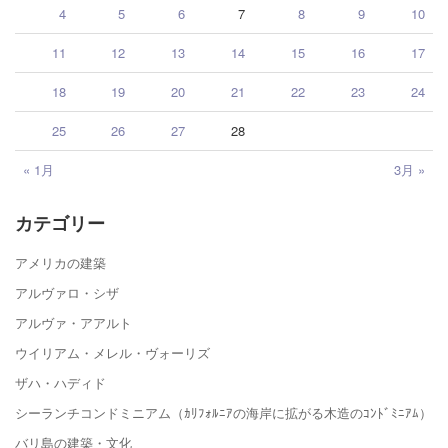
4
5
6
7
8
9
10
11
12
13
14
15
16
17
18
19
20
21
22
23
24
25
26
27
28
« 1月
3月 »
カテゴリー
アメリカの建築
アルヴァロ・シザ
アルヴァ・アアルト
ウイリアム・メレル・ヴォーリズ
ザハ・ハディド
シーランチコンドミニアム（ｶﾘﾌｫﾙﾆｱの海岸に拡がる木造のｺﾝﾄﾞﾐﾆｱﾑ）
バリ島の建築・文化