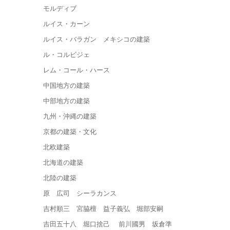
モルディブ
ルイス・カーン
ルイス・バラガン メキシコの建築
ル・コルビジェ
レム・コール・ハース
中国地方の建築
中部地方の建築
九州・沖縄の建築
京都の建築・文化
北欧建築
北海道の建築
北陸の建築
原 広司 シーラカンス
吉村順三 宮脇檀 益子義弘 堀部安嗣
吉田五十八 堀口捨己 前川國男 坂倉準