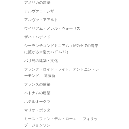
アメリカの建築
アルヴァロ・シザ
アルヴァ・アアルト
ウイリアム・メレル・ヴォーリズ
ザハ・ハディド
シーランチコンドミニアム（ｶﾘﾌｫﾙﾆｱの海岸
に拡がる木造のｺﾝﾄﾞﾐﾆｱﾑ）
バリ島の建築・文化
フランク・ロイド・ライト、アントニン・レ
ーモンド、 遠藤新
フランスの建築
ベトナムの建築
ホテルオークラ
マリオ・ボッタ
ミース・ファン・デル・ローエ フィリッ
プ・ジョンソン