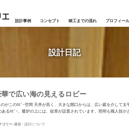
設計事例
コンセプト
竣工までの流れ
プロフィー
設計日記
豪華で広い海の見えるロビー
1月
1月
1月
1月
1月
1月
1月
1月
1月
1月
1月
1月
1月
1月
1月
1月
1月
2月
2月
2月
2月
2月
2月
2月
2月
2月
2月
2月
2月
2月
2月
2月
2月
2月
3月
3月
3月
3月
3月
3月
3月
3月
3月
3月
3月
3月
3月
3月
3月
3月
3月
のがこのﾛﾋﾞｰ空間 天井が高く、大きな開口からは、広い庭を介して太
のあるﾛﾋﾞｰ。暖炉の上には、紋章が設置されています。照明も職人技が
5月
5月
5月
5月
5月
5月
5月
5月
5月
5月
5月
5月
5月
5月
5月
5月
5月
6月
6月
6月
6月
6月
6月
6月
6月
6月
6月
6月
6月
6月
6月
6月
6月
6月
7月
7月
7月
7月
7月
7月
7月
7月
7月
7月
7月
7月
7月
7月
7月
7月
7月
テゴリー:
建築・設計について