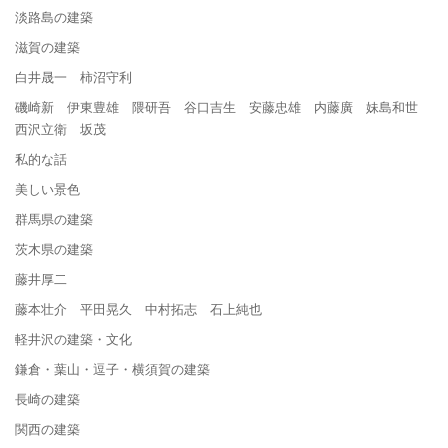
淡路島の建築
滋賀の建築
白井晟一 柿沼守利
磯崎新 伊東豊雄 隈研吾 谷口吉生 安藤忠雄 内藤廣 妹島和世
西沢立衛 坂茂
私的な話
美しい景色
群馬県の建築
茨木県の建築
藤井厚二
藤本壮介 平田晃久 中村拓志 石上純也
軽井沢の建築・文化
鎌倉・葉山・逗子・横須賀の建築
長崎の建築
関西の建築