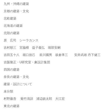
九州・沖縄の建築
京都の建築・文化
北欧建築
北海道の建築
北陸の建築
原 広司 シーラカンス
吉村順三 宮脇檀 益子義弘 堀部安嗣
吉田五十八 堀口捨己 前川國男 坂倉準三 安井武雄 丹下健三
吉阪隆正・U研究室・象設計集団
四国の建築
奈良の建築・文化
建築・設計について
未分類
村野藤吾 菊竹清訓 浦辺鎮太郎 大江宏
東北の建築