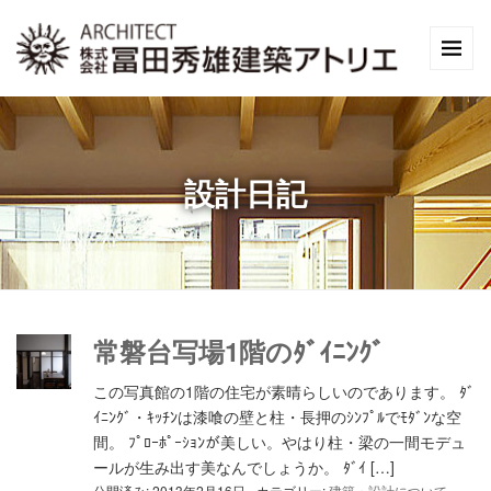
設計日記
常磐台写場1階のﾀﾞｲﾆﾝｸﾞ
この写真館の1階の住宅が素晴らしいのであります。 ﾀﾞ
ｲﾆﾝｸﾞ・ｷｯﾁﾝは漆喰の壁と柱・長押のｼﾝﾌﾟﾙでﾓﾀﾞﾝな空
間。 ﾌﾟﾛｰﾎﾟｰｼｮﾝが美しい。やはり柱・梁の一間モデュ
ールが生み出す美なんでしょうか。 ﾀﾞｲ […]
公開済み: 2013年2月16日
カテゴリー:
建築・設計について