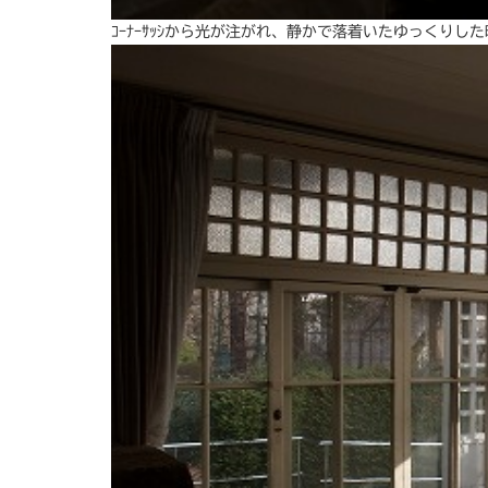
ｺｰﾅｰｻｯｼから光が注がれ、静かで落着いたゆっくり