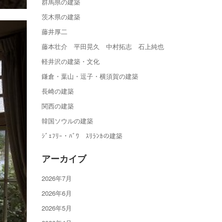
群馬県の建築
茨木県の建築
藤井厚二
藤本壮介 平田晃久 中村拓志 石上純也
軽井沢の建築・文化
鎌倉・葉山・逗子・横須賀の建築
長崎の建築
関西の建築
韓国ソウルの建築
ｼﾞｪﾌﾘｰ・ﾊﾞﾜ ｽﾘﾗﾝｶの建築
アーカイブ
2026年7月
2026年6月
2026年5月