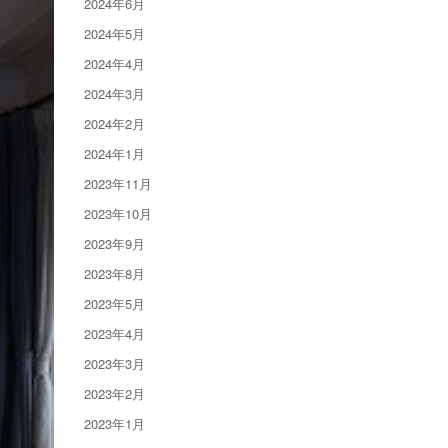
2024年6月
2024年5月
2024年4月
2024年3月
2024年2月
2024年1月
2023年11月
2023年10月
2023年9月
2023年8月
2023年5月
2023年4月
2023年3月
2023年2月
2023年1月