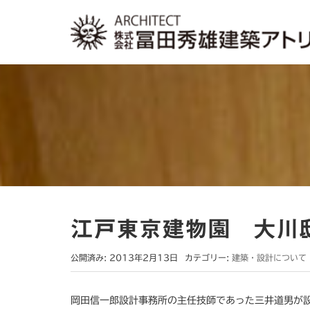
江戸東京建物園 大川
公開済み: 2013年2月13日
カテゴリー:
建築・設計について
岡田信一郎設計事務所の主任技師であった三井道男が設