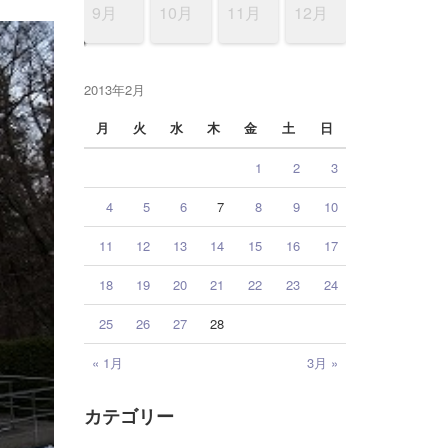
12月
12月
12月
12月
12月
12月
12月
12月
12月
12月
12月
12月
12月
12月
12月
12月
12月
9月
10月
11月
12月
2013年2月
月
火
水
木
金
土
日
1
2
3
4
5
6
7
8
9
10
11
12
13
14
15
16
17
18
19
20
21
22
23
24
25
26
27
28
« 1月
3月 »
カテゴリー