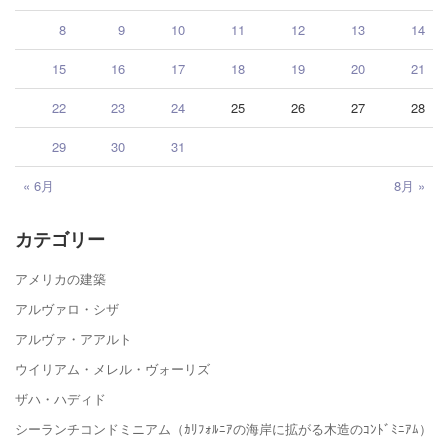
8
9
10
11
12
13
14
15
16
17
18
19
20
21
22
23
24
25
26
27
28
29
30
31
« 6月
8月 »
カテゴリー
アメリカの建築
アルヴァロ・シザ
アルヴァ・アアルト
ウイリアム・メレル・ヴォーリズ
ザハ・ハディド
シーランチコンドミニアム（ｶﾘﾌｫﾙﾆｱの海岸に拡がる木造のｺﾝﾄﾞﾐﾆｱﾑ）