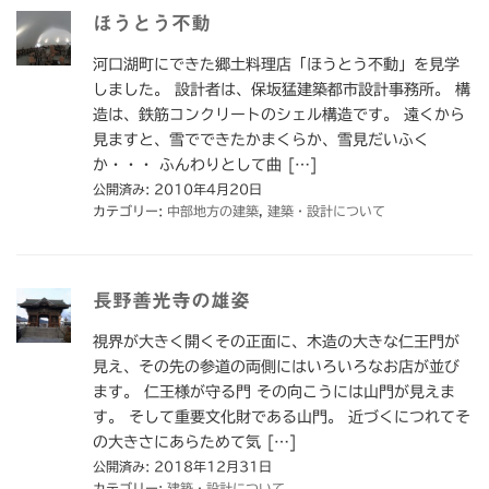
ほうとう不動
河口湖町にできた郷土料理店「ほうとう不動」を見学
しました。 設計者は、保坂猛建築都市設計事務所。 構
造は、鉄筋コンクリートのシェル構造です。 遠くから
見ますと、雪でできたかまくらか、雪見だいふく
か・・・ ふんわりとして曲 […]
公開済み: 2010年4月20日
カテゴリー:
中部地方の建築
,
建築・設計について
長野善光寺の雄姿
視界が大きく開くその正面に、木造の大きな仁王門が
見え、その先の参道の両側にはいろいろなお店が並び
ます。 仁王様が守る門 その向こうには山門が見えま
す。 そして重要文化財である山門。 近づくにつれてそ
の大きさにあらためて気 […]
公開済み: 2018年12月31日
カテゴリー:
建築・設計について