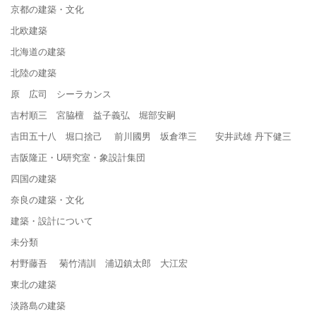
京都の建築・文化
北欧建築
北海道の建築
北陸の建築
原 広司 シーラカンス
吉村順三 宮脇檀 益子義弘 堀部安嗣
吉田五十八 堀口捨己 前川國男 坂倉準三 安井武雄 丹下健三
吉阪隆正・U研究室・象設計集団
四国の建築
奈良の建築・文化
建築・設計について
未分類
村野藤吾 菊竹清訓 浦辺鎮太郎 大江宏
東北の建築
淡路島の建築