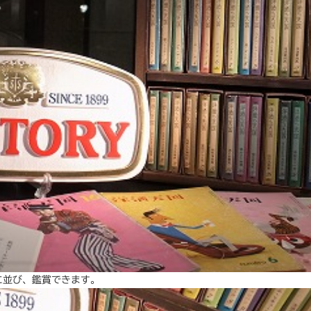
棚に並び、鑑賞できます。