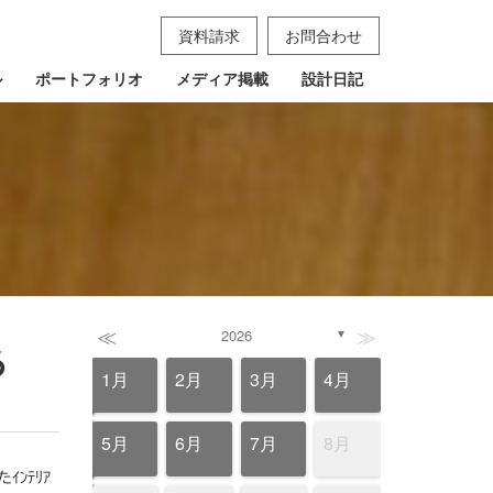
資料請求
お問合わせ
ル
ポートフォリオ
メディア掲載
設計日記
≪
≫
2026
▼
る
4月
4月
4月
4月
4月
4月
4月
4月
4月
4月
4月
4月
4月
4月
4月
4月
4月
1月
2月
3月
4月
8月
8月
8月
8月
8月
8月
8月
8月
8月
8月
8月
8月
8月
8月
8月
8月
8月
5月
6月
7月
8月
ｲﾝﾃﾘｱ