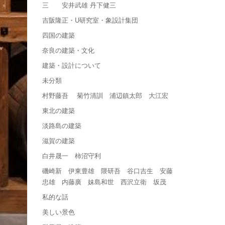
三 安井武雄 丹下健三
吉阪隆正・U研究室・象設計集団
四国の建築
奈良の建築・文化
建築・設計について
未分類
村野藤吾 菊竹清訓 浦辺鎮太郎 大江宏
東北の建築
淡路島の建築
滋賀の建築
白井晟一 柿沼守利
磯崎新 伊東豊雄 隈研吾 谷口吉生 安藤
忠雄 内藤廣 妹島和世 西沢立衛 坂茂
私的な話
美しい景色