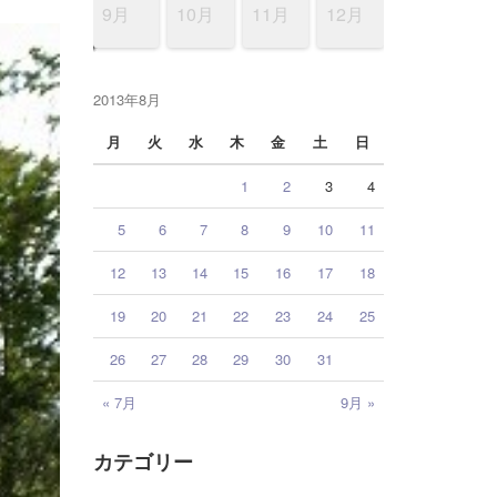
12月
12月
12月
12月
12月
12月
12月
12月
12月
12月
12月
12月
12月
12月
12月
12月
12月
9月
10月
11月
12月
2013年8月
月
火
水
木
金
土
日
1
2
3
4
5
6
7
8
9
10
11
12
13
14
15
16
17
18
19
20
21
22
23
24
25
26
27
28
29
30
31
« 7月
9月 »
カテゴリー