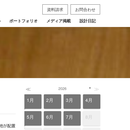
資料請求
お問合わせ
ル
ポートフォリオ
メディア掲載
設計日記
≪
≫
2026
▼
4月
4月
4月
4月
4月
4月
4月
4月
4月
4月
4月
4月
4月
4月
4月
4月
4月
1月
2月
3月
4月
8月
8月
8月
8月
8月
8月
8月
8月
8月
8月
8月
8月
8月
8月
8月
8月
8月
5月
6月
7月
8月
緑地が配置