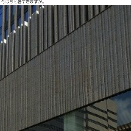
。今はちと暑すぎますが。