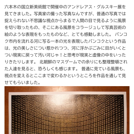
六本木の国立新美術館で開催中のアンドレアス・グルスキー展を
見てきました。写真家の撮った写真なんですが、普通の写真では
捉えられない不思議な視点からまるで人間の目で見るように風景
を切り取ったもの、そこにある風景をコラージュして写真芸術の
絵のような表現をもったものなど、とても感動しました。 バンコ
ク市内を流れる河に写る一本の光を表現したバンコクという作品
は、光の美しさについ惹かれつつ、河に浮かぶごみに目がいくと
つい現実に戻って汚い河じゃ！と思考が現実と虚像の中をいった
りきたりします。 北朝鮮のマスゲームでの余りにも整理整頓され
た人達を見ると、恐ろしくも感じます。 普通に見ている風景も、
視点を変えるとここまで変わるかというところを作品を通して見
せてもらいました。