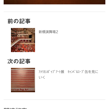
前の記事
新橋演舞場2
次の記事
ｱﾒﾘｶﾝﾎﾟｯﾌﾟｱｰﾄ展 ｷｬﾝﾍﾞﾙｽｰﾌﾟ缶を見に
いく