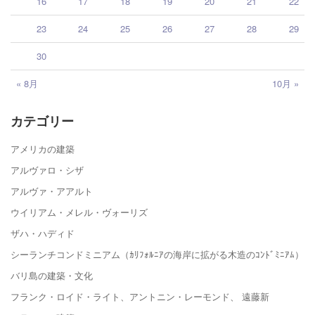
16
17
18
19
20
21
22
23
24
25
26
27
28
29
30
« 8月
10月 »
カテゴリー
アメリカの建築
アルヴァロ・シザ
アルヴァ・アアルト
ウイリアム・メレル・ヴォーリズ
ザハ・ハディド
シーランチコンドミニアム（ｶﾘﾌｫﾙﾆｱの海岸に拡がる木造のｺﾝﾄﾞﾐﾆｱﾑ）
バリ島の建築・文化
フランク・ロイド・ライト、アントニン・レーモンド、 遠藤新