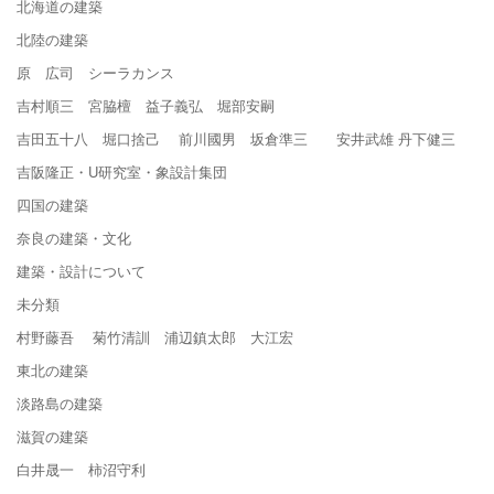
北海道の建築
北陸の建築
原 広司 シーラカンス
吉村順三 宮脇檀 益子義弘 堀部安嗣
吉田五十八 堀口捨己 前川國男 坂倉準三 安井武雄 丹下健三
吉阪隆正・U研究室・象設計集団
四国の建築
奈良の建築・文化
建築・設計について
未分類
村野藤吾 菊竹清訓 浦辺鎮太郎 大江宏
東北の建築
淡路島の建築
滋賀の建築
白井晟一 柿沼守利