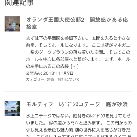
関連記事
オランダ王国大使公邸2 開放感がある応
接室
まずは下の平面図を参照下さい。 玄関を入ると小さな
前室、そしてホールになります。 ここは壁がマホガニ
ー系のダークブラウンの落ち着いた空間。 そしてこの
ホールを中心に各部屋へと繋がります。 まず、ホール
の左手にあるこの応接 […]
公開済み: 2013年11月7日
カテゴリー:
建築・設計について
モルディブ ﾚｼﾞﾃﾞﾝｽコテージ 庭が砂浜
水上コテージではない。庭付きのﾚｼﾞﾃﾞﾝｽを見せてもら
いました。 砂の道から門へと進みます。 この門からの
少し見える景色も魅力的 別の世界に入る感じが好きだ
な。 こちらは入ってすぐに庭にプールがあるタイプ 見