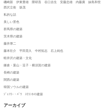
磯崎新 伊東豊雄 隈研吾 谷口吉生 安藤忠雄 内藤廣 妹島和世
西沢立衛 坂茂
私的な話
美しい景色
群馬県の建築
茨木県の建築
藤井厚二
藤本壮介 平田晃久 中村拓志 石上純也
軽井沢の建築・文化
鎌倉・葉山・逗子・横須賀の建築
長崎の建築
関西の建築
韓国ソウルの建築
ｼﾞｪﾌﾘｰ・ﾊﾞﾜ ｽﾘﾗﾝｶの建築
アーカイブ