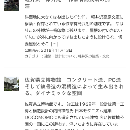
荘
斜面地に大きくはね出したﾍﾞﾗﾝﾀﾞ。 軽井沢高原文庫に
移築・保存されている作家有島武朗の別荘です。 やは
りこの外観が一番印象に残ります。屋根の付いた広い
ﾊﾞﾙｺﾆｰが外に向かってはね出したように設けられ、切
妻屋根とそこ […]
公開済み: 2018年11月13日
カテゴリー:
建築・設計について
,
軽井沢の建築・文化
佐賀県立博物館 コンクリート造、PC造
そして鉄骨造の混構造によって生み出され
る、ダイナミックな空間
佐賀県立博物館です。 竣工は1969年 設計は第一工
房と構造設計の内田祥哉氏 日本モダニズム建築
DOCOMOMOにも選定されている建物 広い佐賀城公
園の一画にこの建物は、浮いたように存在していま