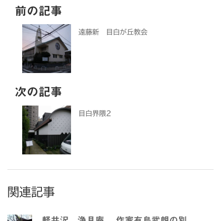
前の記事
遠藤新 目白が丘教会
次の記事
目白界隈2
関連記事
軽井沢 浄月庵 作家有島武朗の別