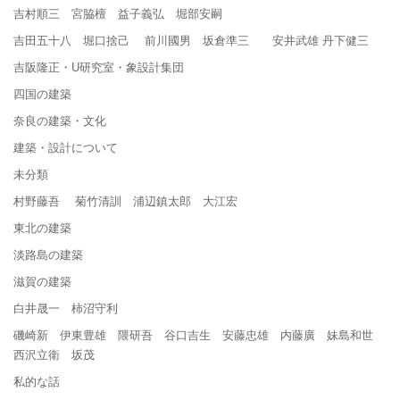
吉村順三 宮脇檀 益子義弘 堀部安嗣
吉田五十八 堀口捨己 前川國男 坂倉準三 安井武雄 丹下健三
吉阪隆正・U研究室・象設計集団
四国の建築
奈良の建築・文化
建築・設計について
未分類
村野藤吾 菊竹清訓 浦辺鎮太郎 大江宏
東北の建築
淡路島の建築
滋賀の建築
白井晟一 柿沼守利
磯崎新 伊東豊雄 隈研吾 谷口吉生 安藤忠雄 内藤廣 妹島和世
西沢立衛 坂茂
私的な話