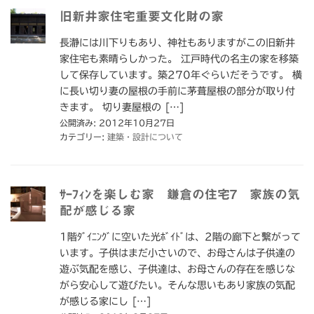
旧新井家住宅重要文化財の家
長瀞には川下りもあり、神社もありますがこの旧新井
家住宅も素晴らしかった。 江戸時代の名主の家を移築
して保存しています。築270年ぐらいだそうです。 横
に長い切り妻の屋根の手前に茅葺屋根の部分が取り付
きます。 切り妻屋根の […]
公開済み: 2012年10月27日
カテゴリー:
建築・設計について
ｻｰﾌｨﾝを楽しむ家 鎌倉の住宅7 家族の気
配が感じる家
1階ﾀﾞｲﾆﾝｸﾞに空いた光ﾎﾞｲﾄﾞは、2階の廊下と繫がって
います。子供はまだ小さいので、お母さんは子供達の
遊ぶ気配を感じ、子供達は、お母さんの存在を感じな
がら安心して遊びたい。そんな思いもあり家族の気配
が感じる家にし […]