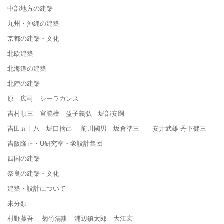
中部地方の建築
九州・沖縄の建築
京都の建築・文化
北欧建築
北海道の建築
北陸の建築
原 広司 シーラカンス
吉村順三 宮脇檀 益子義弘 堀部安嗣
吉田五十八 堀口捨己 前川國男 坂倉準三 安井武雄 丹下健三
吉阪隆正・U研究室・象設計集団
四国の建築
奈良の建築・文化
建築・設計について
未分類
村野藤吾 菊竹清訓 浦辺鎮太郎 大江宏