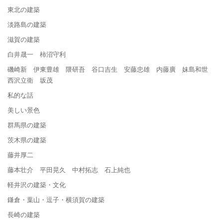
東北の建築
淡路島の建築
滋賀の建築
白井晟一 柿沼守利
磯崎新 伊東豊雄 隈研吾 谷口吉生 安藤忠雄 内藤廣 妹島和世
西沢立衛 坂茂
私的な話
美しい景色
群馬県の建築
茨木県の建築
藤井厚二
藤本壮介 平田晃久 中村拓志 石上純也
軽井沢の建築・文化
鎌倉・葉山・逗子・横須賀の建築
長崎の建築