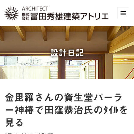
設計日記
金毘羅さんの資生堂パーラ
ー神椿で田窪恭治氏のﾀｲﾙを
見る