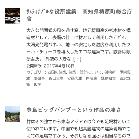
ｻｽﾃｨﾅﾌﾞﾙな役所建築 高知県梼原町総合庁
舎
大きな開閉式の風を通す窓、地元梼原産の杉木材を構
造材として、表層の仕上げ材として利用したﾃﾞｻﾞｲﾝ、
太陽光発電パネル、地下の安定した温度を利用したク
ール・チューブを導入したエコな建築です。設計は隈
研吾氏。 外装の大きな […]
公開済み: 2017年4月18日
カテゴリー:
四国の建築
,
建築・設計について
,
磯崎新 伊東豊
雄 隈研吾 谷口吉生 安藤忠雄 内藤廣 妹島和世 西沢立
衛 坂茂
豊島ビッグバンブーという作品の凄さ
竹はその強さから東南アジアでは今でも足場材といて
使われています。中国でも超高層建物の建築現場でさ
え竹の足場ですから、そおしなる強さは相当なもので