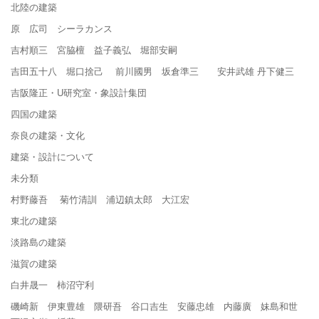
北陸の建築
原 広司 シーラカンス
吉村順三 宮脇檀 益子義弘 堀部安嗣
吉田五十八 堀口捨己 前川國男 坂倉準三 安井武雄 丹下健三
吉阪隆正・U研究室・象設計集団
四国の建築
奈良の建築・文化
建築・設計について
未分類
村野藤吾 菊竹清訓 浦辺鎮太郎 大江宏
東北の建築
淡路島の建築
滋賀の建築
白井晟一 柿沼守利
磯崎新 伊東豊雄 隈研吾 谷口吉生 安藤忠雄 内藤廣 妹島和世