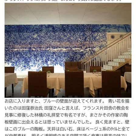
お店に入りますと、ブルーの壁面が迎えてくれます。 青い花を描
いたのは田窪恭治氏 田窪さんと言えば、フランス片田舎の教会を
見事に修復した林檎の礼拝堂で有名ですが、まさかその作家の陶
板壁画に出会えるとは思っていませんでした。 良く見ますと、壁
はこのブルーの陶板。天井は白い石、床はベージュ系のﾀｲﾙと全て