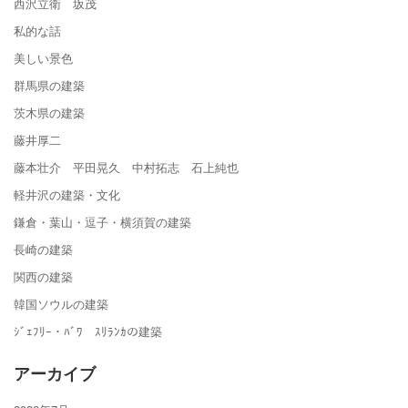
西沢立衛 坂茂
私的な話
美しい景色
群馬県の建築
茨木県の建築
藤井厚二
藤本壮介 平田晃久 中村拓志 石上純也
軽井沢の建築・文化
鎌倉・葉山・逗子・横須賀の建築
長崎の建築
関西の建築
韓国ソウルの建築
ｼﾞｪﾌﾘｰ・ﾊﾞﾜ ｽﾘﾗﾝｶの建築
アーカイブ