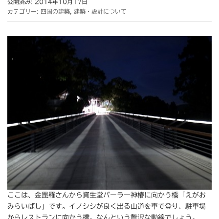
公開済み: 2014年10月17日
カテゴリー:
四国の建築
,
建築・設計について
ここは、金毘羅さんから資生堂パーラー神椿に向かう橋「えがお
みらいばし」です。イノシシが良く出る山道を車で登り、駐車場
からレストランに向かう橋。なんという贅沢な動線でしょう。