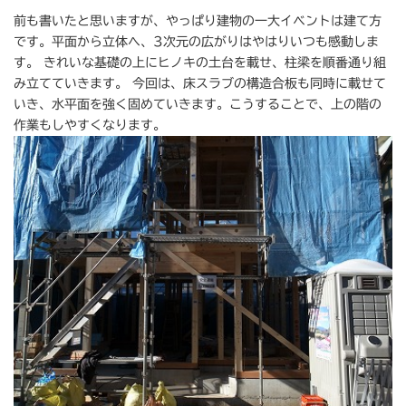
前も書いたと思いますが、やっぱり建物の一大イベントは建て方
です。平面から立体へ、3次元の広がりはやはりいつも感動しま
す。 きれいな基礎の上にヒノキの土台を載せ、柱梁を順番通り組
み立てていきます。 今回は、床スラブの構造合板も同時に載せて
いき、水平面を強く固めていきます。こうすることで、上の階の
作業もしやすくなります。