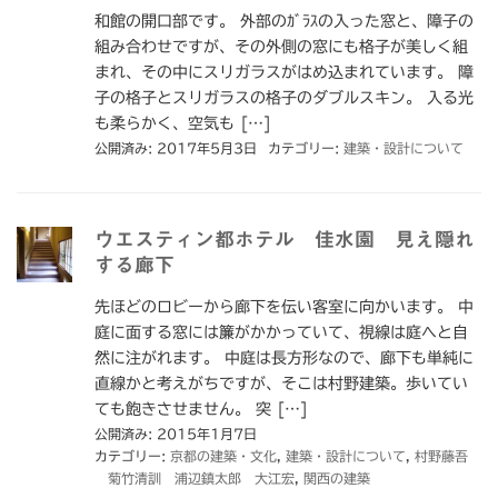
和館の開口部です。 外部のｶﾞﾗｽの入った窓と、障子の
組み合わせですが、その外側の窓にも格子が美しく組
まれ、その中にスリガラスがはめ込まれています。 障
子の格子とスリガラスの格子のダブルスキン。 入る光
も柔らかく、空気も […]
公開済み: 2017年5月3日
カテゴリー:
建築・設計について
ウエスティン都ホテル 佳水園 見え隠れ
する廊下
先ほどのロビーから廊下を伝い客室に向かいます。 中
庭に面する窓には簾がかかっていて、視線は庭へと自
然に注がれます。 中庭は長方形なので、廊下も単純に
直線かと考えがちですが、そこは村野建築。歩いてい
ても飽きさせません。 突 […]
公開済み: 2015年1月7日
カテゴリー:
京都の建築・文化
,
建築・設計について
,
村野藤吾
菊竹清訓 浦辺鎮太郎 大江宏
,
関西の建築