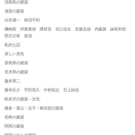
淡路島の建築
滋賀の建築
白井晟一 柿沼守利
磯崎新 伊東豊雄 隈研吾 谷口吉生 安藤忠雄 内藤廣 妹島和世
西沢立衛 坂茂
私的な話
美しい景色
群馬県の建築
茨木県の建築
藤井厚二
藤本壮介 平田晃久 中村拓志 石上純也
軽井沢の建築・文化
鎌倉・葉山・逗子・横須賀の建築
長崎の建築
関西の建築
韓国ソウルの建築