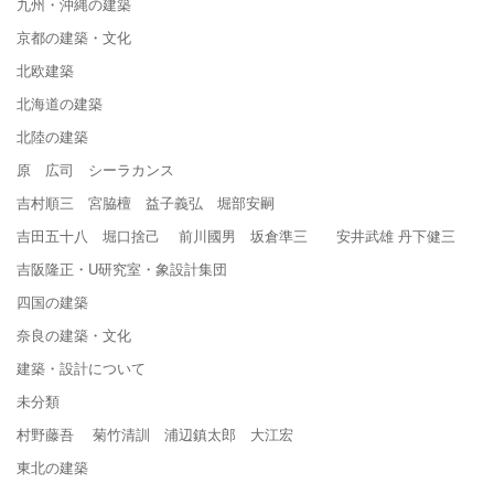
九州・沖縄の建築
京都の建築・文化
北欧建築
北海道の建築
北陸の建築
原 広司 シーラカンス
吉村順三 宮脇檀 益子義弘 堀部安嗣
吉田五十八 堀口捨己 前川國男 坂倉準三 安井武雄 丹下健三
吉阪隆正・U研究室・象設計集団
四国の建築
奈良の建築・文化
建築・設計について
未分類
村野藤吾 菊竹清訓 浦辺鎮太郎 大江宏
東北の建築