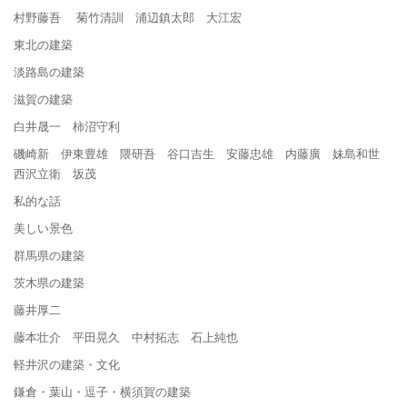
村野藤吾 菊竹清訓 浦辺鎮太郎 大江宏
東北の建築
淡路島の建築
滋賀の建築
白井晟一 柿沼守利
磯崎新 伊東豊雄 隈研吾 谷口吉生 安藤忠雄 内藤廣 妹島和世
西沢立衛 坂茂
私的な話
美しい景色
群馬県の建築
茨木県の建築
藤井厚二
藤本壮介 平田晃久 中村拓志 石上純也
軽井沢の建築・文化
鎌倉・葉山・逗子・横須賀の建築