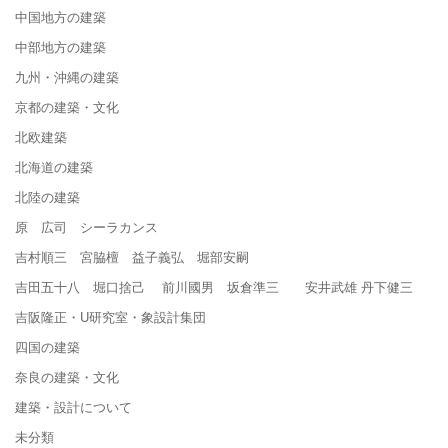
中国地方の建築
中部地方の建築
九州・沖縄の建築
京都の建築・文化
北欧建築
北海道の建築
北陸の建築
原 広司 シーラカンス
吉村順三 宮脇檀 益子義弘 堀部安嗣
吉田五十八 堀口捨己 前川國男 坂倉準三 安井武雄 丹下健三
吉阪隆正・U研究室・象設計集団
四国の建築
奈良の建築・文化
建築・設計について
未分類