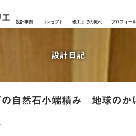
設計事例
コンセプト
竣工までの流れ
プロフィー
設計日記
石の自然石小端積み 地球のか
1月
1月
1月
1月
1月
1月
1月
1月
1月
1月
1月
1月
1月
1月
1月
1月
1月
2月
2月
2月
2月
2月
2月
2月
2月
2月
2月
2月
2月
2月
2月
2月
2月
2月
3月
3月
3月
3月
3月
3月
3月
3月
3月
3月
3月
3月
3月
3月
3月
3月
3月
5月
5月
5月
5月
5月
5月
5月
5月
5月
5月
5月
5月
5月
5月
5月
5月
5月
6月
6月
6月
6月
6月
6月
6月
6月
6月
6月
6月
6月
6月
6月
6月
6月
6月
7月
7月
7月
7月
7月
7月
7月
7月
7月
7月
7月
7月
7月
7月
7月
7月
7月
て