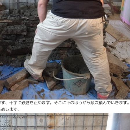
まず、十字に鉄筋を止めます。そこに下のほうから順次積んでいきます
込めします。