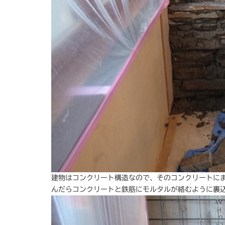
建物はコンクリート構造なので、そのコンクリートに
んだらコンクリートと鉄筋にモルタルが絡むように裏