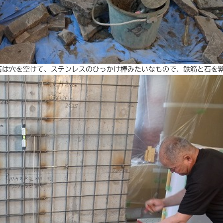
石は穴を空けて、ステンレスのひっかけ棒みたいなもので、鉄筋と石を