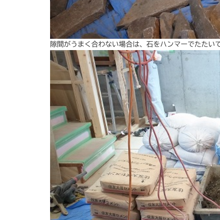
隙間がうまく合わない場合は、石をハンマーでたたい