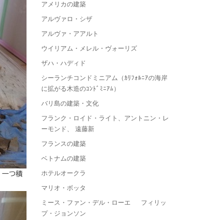
アメリカの建築
アルヴァロ・シザ
アルヴァ・アアルト
ウイリアム・メレル・ヴォーリズ
ザハ・ハディド
シーランチコンドミニアム（ｶﾘﾌｫﾙﾆｱの海岸
に拡がる木造のｺﾝﾄﾞﾐﾆｱﾑ）
バリ島の建築・文化
フランク・ロイド・ライト、アントニン・レ
ーモンド、 遠藤新
フランスの建築
ベトナムの建築
ホテルオークラ
。一つ積
マリオ・ボッタ
ミース・ファン・デル・ローエ フィリッ
プ・ジョンソン