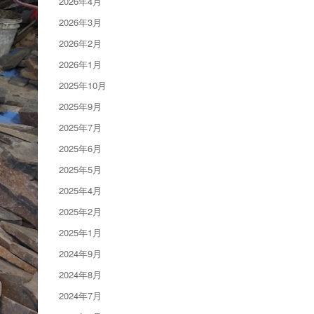
2026年4月
2026年3月
2026年2月
2026年1月
2025年10月
2025年9月
2025年7月
2025年6月
2025年5月
2025年4月
2025年2月
2025年1月
2024年9月
2024年8月
2024年7月