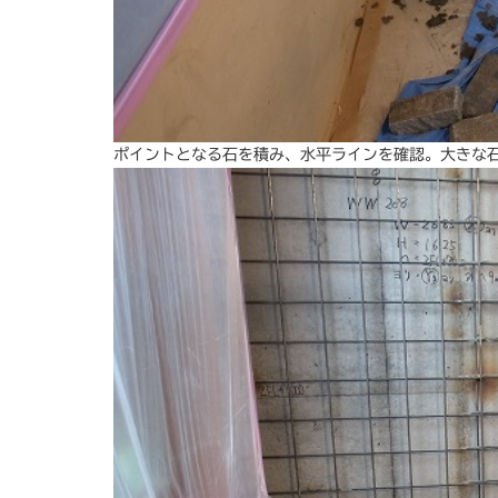
ポイントとなる石を積み、水平ラインを確認。大きな