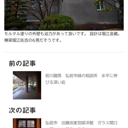
モルタル塗りの外壁も迫力があって良いです。 設計は堀江金蔵。
棟梁堀江佐吉の6男だそうです。
前の記事
前川國男 弘前市緑の相談所 水平に伸
びる深い庇
次の記事
弘前市 旧藤田家別邸洋館 ガラス開口