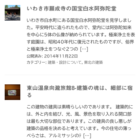
いわき市願成寺の国宝白水阿弥陀堂
いわき市白水町にある国宝白水阿弥陀堂を見学しまし
た。平安時代に造られたもので、堂内には阿弥陀如来
を中心に5体の仏像が納められています。極楽浄土を表
す庭園は、昭和40年代に復元されたものですが、俗界
と極楽浄土をつなぐ2つの […]
公開済み: 2014年11月22日
カテゴリー:
建築・設計について
,
東北の建築
東山温泉向瀧旅館8-建築の魂は、細部に宿
る
この建物の建具は素晴らしいのであります。 建築的に
は、外と内を結び、光、風、景色を取り入れる開口部
は最も大切な部位であります。この建具の良し悪しが
建築の品格を決めると考えています。今の住宅の薄っ
ぺらさは、アルミサッシのﾃ […]