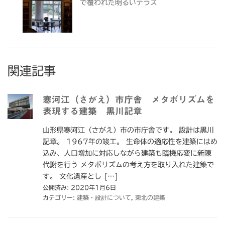
で覆われた明るいテラス
関連記事
寒河江（さがえ）市庁舎 メタボリズムを
表現する建築 黒川記章
山形県寒河江（さがえ）市の市庁舎です。 設計は黒川
記章。 1967年の竣工。 生命体の適応性を建築にはめ
込み、人口増加に対応しながら建築も臨機応変に新陳
代謝を行う メタボリズムの考え方を取り入れた建築で
す。 文化遺産とし […]
公開済み: 2020年1月6日
カテゴリー:
建築・設計について
,
東北の建築