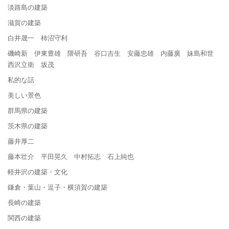
淡路島の建築
滋賀の建築
白井晟一 柿沼守利
磯崎新 伊東豊雄 隈研吾 谷口吉生 安藤忠雄 内藤廣 妹島和世
西沢立衛 坂茂
私的な話
美しい景色
群馬県の建築
茨木県の建築
藤井厚二
藤本壮介 平田晃久 中村拓志 石上純也
軽井沢の建築・文化
鎌倉・葉山・逗子・横須賀の建築
長崎の建築
関西の建築