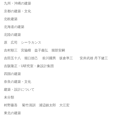
九州・沖縄の建築
京都の建築・文化
北欧建築
北海道の建築
北陸の建築
原 広司 シーラカンス
吉村順三 宮脇檀 益子義弘 堀部安嗣
吉田五十八 堀口捨己 前川國男 坂倉準三 安井武雄 丹下健三
吉阪隆正・U研究室・象設計集団
四国の建築
奈良の建築・文化
建築・設計について
未分類
村野藤吾 菊竹清訓 浦辺鎮太郎 大江宏
東北の建築