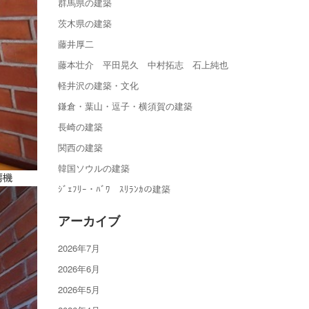
群馬県の建築
茨木県の建築
藤井厚二
藤本壮介 平田晃久 中村拓志 石上純也
軽井沢の建築・文化
鎌倉・葉山・逗子・横須賀の建築
長崎の建築
関西の建築
韓国ソウルの建築
房機
ｼﾞｪﾌﾘｰ・ﾊﾞﾜ ｽﾘﾗﾝｶの建築
アーカイブ
2026年7月
2026年6月
2026年5月