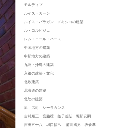
モルディブ
ルイス・カーン
ルイス・バラガン メキシコの建築
ル・コルビジェ
レム・コール・ハース
中国地方の建築
中部地方の建築
九州・沖縄の建築
京都の建築・文化
北欧建築
北海道の建築
北陸の建築
原 広司 シーラカンス
吉村順三 宮脇檀 益子義弘 堀部安嗣
吉田五十八 堀口捨己 前川國男 坂倉準