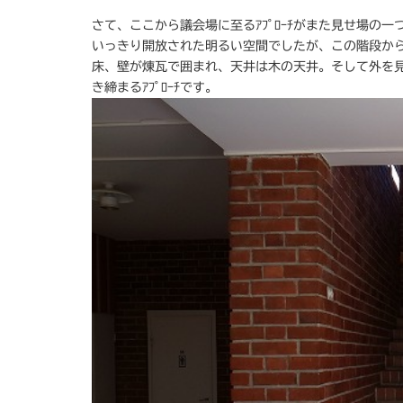
さて、ここから議会場に至るｱﾌﾟﾛｰﾁがまた見せ場
いっきり開放された明るい空間でしたが、この階段か
床、壁が煉瓦で囲まれ、天井は木の天井。そして外を見る
き締まるｱﾌﾟﾛｰﾁです。