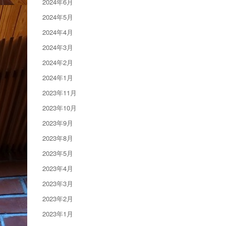
2024年6月
2024年5月
2024年4月
2024年3月
2024年2月
2024年1月
2023年11月
2023年10月
2023年9月
2023年8月
2023年5月
2023年4月
2023年3月
2023年2月
2023年1月