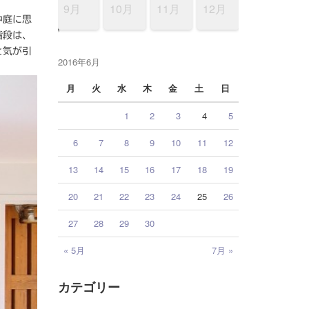
12月
12月
12月
12月
12月
12月
12月
12月
12月
12月
12月
12月
12月
12月
12月
12月
12月
9月
10月
11月
12月
中庭に思
階段は、
と気が引
2016年6月
月
火
水
木
金
土
日
1
2
3
4
5
6
7
8
9
10
11
12
13
14
15
16
17
18
19
20
21
22
23
24
25
26
27
28
29
30
« 5月
7月 »
カテゴリー