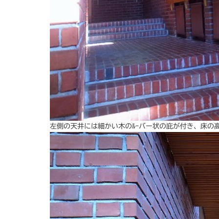
左側の天井には細かい木のﾙｰバー状の庇が付き、床の