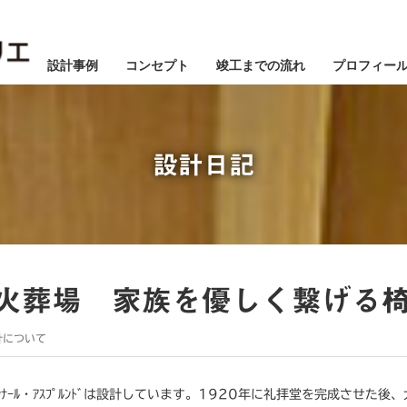
設計事例
コンセプト
竣工までの流れ
プロフィー
設計日記
ﾄﾞ森の火葬場 家族を優しく繋げる
1月
1月
1月
1月
1月
1月
1月
1月
1月
1月
1月
1月
1月
1月
1月
1月
1月
2月
2月
2月
2月
2月
2月
2月
2月
2月
2月
2月
2月
2月
2月
2月
2月
2月
3月
3月
3月
3月
3月
3月
3月
3月
3月
3月
3月
3月
3月
3月
3月
3月
3月
計について
5月
5月
5月
5月
5月
5月
5月
5月
5月
5月
5月
5月
5月
5月
5月
5月
5月
6月
6月
6月
6月
6月
6月
6月
6月
6月
6月
6月
6月
6月
6月
6月
6月
6月
7月
7月
7月
7月
7月
7月
7月
7月
7月
7月
7月
7月
7月
7月
7月
7月
7月
ﾅｰﾙ・ｱｽﾌﾟﾙﾝﾄﾞは設計しています。1920年に礼拝堂を完成させた後