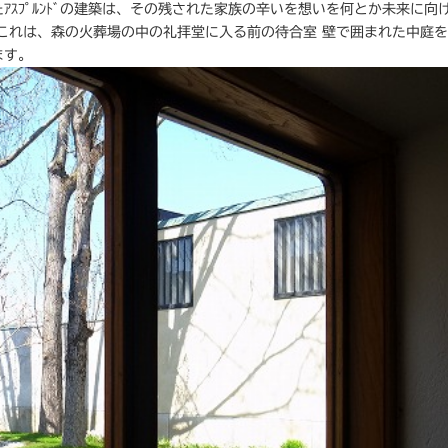
9月
9月
9月
9月
9月
9月
9月
9月
9月
9月
9月
9月
9月
9月
9月
9月
9月
10月
10月
10月
10月
10月
10月
10月
10月
10月
10月
10月
10月
10月
10月
10月
10月
10月
11月
11月
11月
11月
11月
11月
11月
11月
11月
11月
11月
11月
11月
11月
11月
11月
11月
ｽﾌﾟﾙﾝﾄﾞの建築は、その残された家族の辛いを想いを何とか未来に向
これは、森の火葬場の中の礼拝堂に入る前の待合室 壁で囲まれた中庭
ます。