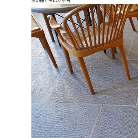
床の暖かみのある石