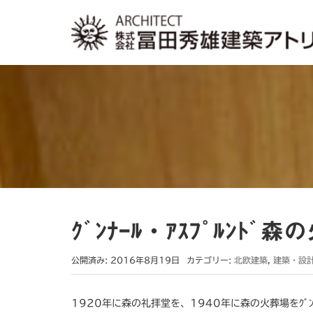
ｸﾞﾝﾅｰﾙ・ｱｽﾌﾟﾙﾝ
公開済み: 2016年8月19日
カテゴリー:
北欧建築
,
建築・設
1920年に森の礼拝堂を、1940年に森の火葬場をｸﾞﾝ