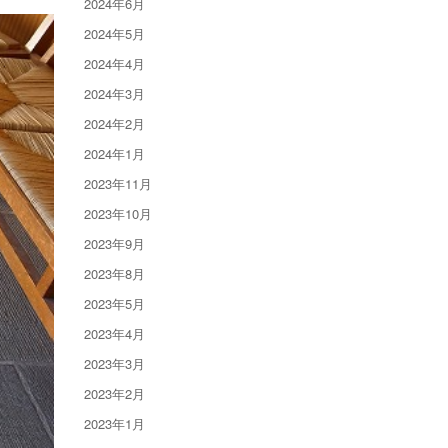
2024年6月
2024年5月
2024年4月
2024年3月
2024年2月
2024年1月
2023年11月
2023年10月
2023年9月
2023年8月
2023年5月
2023年4月
2023年3月
2023年2月
2023年1月