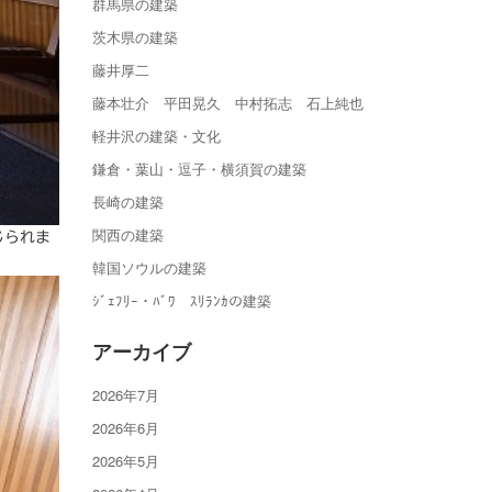
群馬県の建築
茨木県の建築
藤井厚二
藤本壮介 平田晃久 中村拓志 石上純也
軽井沢の建築・文化
鎌倉・葉山・逗子・横須賀の建築
長崎の建築
関西の建築
じられま
韓国ソウルの建築
ｼﾞｪﾌﾘｰ・ﾊﾞﾜ ｽﾘﾗﾝｶの建築
アーカイブ
2026年7月
2026年6月
2026年5月