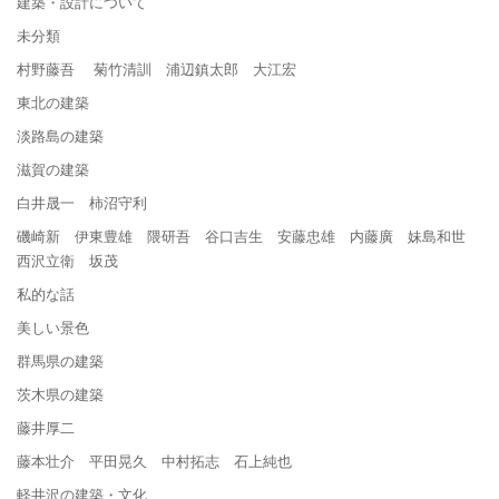
建築・設計について
未分類
村野藤吾 菊竹清訓 浦辺鎮太郎 大江宏
東北の建築
淡路島の建築
滋賀の建築
白井晟一 柿沼守利
磯崎新 伊東豊雄 隈研吾 谷口吉生 安藤忠雄 内藤廣 妹島和世
西沢立衛 坂茂
私的な話
美しい景色
群馬県の建築
茨木県の建築
藤井厚二
藤本壮介 平田晃久 中村拓志 石上純也
軽井沢の建築・文化