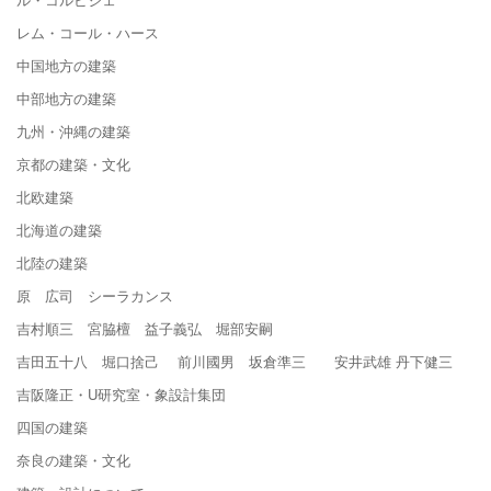
レム・コール・ハース
中国地方の建築
中部地方の建築
九州・沖縄の建築
京都の建築・文化
北欧建築
北海道の建築
北陸の建築
原 広司 シーラカンス
吉村順三 宮脇檀 益子義弘 堀部安嗣
吉田五十八 堀口捨己 前川國男 坂倉準三 安井武雄 丹下健三
吉阪隆正・U研究室・象設計集団
四国の建築
奈良の建築・文化