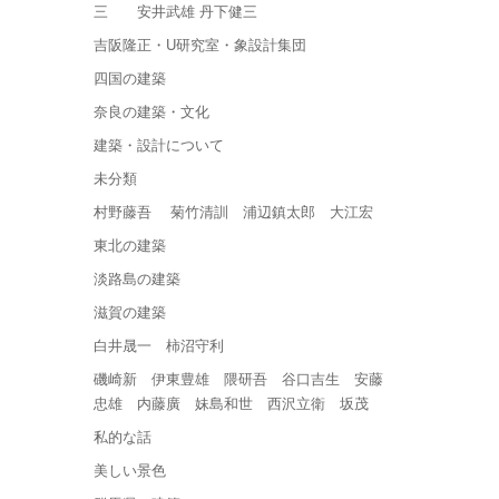
三 安井武雄 丹下健三
吉阪隆正・U研究室・象設計集団
四国の建築
奈良の建築・文化
建築・設計について
未分類
村野藤吾 菊竹清訓 浦辺鎮太郎 大江宏
東北の建築
淡路島の建築
滋賀の建築
白井晟一 柿沼守利
磯崎新 伊東豊雄 隈研吾 谷口吉生 安藤
忠雄 内藤廣 妹島和世 西沢立衛 坂茂
私的な話
美しい景色