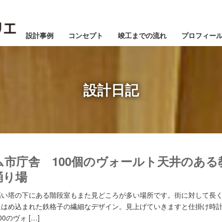
設計事例
コンセプト
竣工までの流れ
プロフィー
設計日記
市庁舎 100個のヴォールト天井のある
1月
1月
1月
1月
1月
1月
1月
1月
1月
1月
1月
1月
1月
1月
1月
1月
1月
2月
2月
2月
2月
2月
2月
2月
2月
2月
2月
2月
2月
2月
2月
2月
2月
2月
3月
3月
3月
3月
3月
3月
3月
3月
3月
3月
3月
3月
3月
3月
3月
3月
3月
踊り場
高い塔の下にある階段室もまた見どころが多い場所です。街に対して長
5月
5月
5月
5月
5月
5月
5月
5月
5月
5月
5月
5月
5月
5月
5月
5月
5月
6月
6月
6月
6月
6月
6月
6月
6月
6月
6月
6月
6月
6月
6月
6月
6月
6月
7月
7月
7月
7月
7月
7月
7月
7月
7月
7月
7月
7月
7月
7月
7月
7月
7月
にはめ込まれた鉄格子の繊細なデザイン。見上げていきますと仕掛け時
のヴォ […]