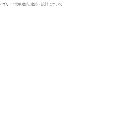
9月
9月
9月
9月
9月
9月
9月
9月
9月
9月
9月
9月
9月
9月
9月
9月
9月
10月
10月
10月
10月
10月
10月
10月
10月
10月
10月
10月
10月
10月
10月
10月
10月
10月
11月
11月
11月
11月
11月
11月
11月
11月
11月
11月
11月
11月
11月
11月
11月
11月
11月
テゴリー:
北欧建築
,
建築・設計について