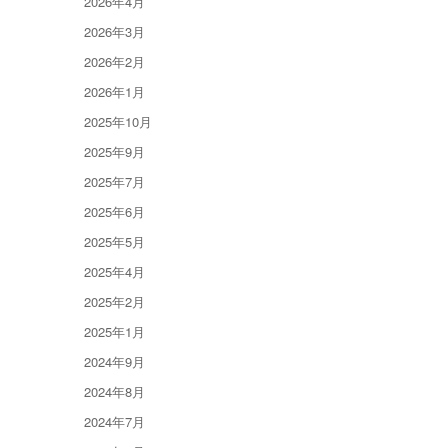
2026年4月
2026年3月
2026年2月
2026年1月
2025年10月
2025年9月
2025年7月
2025年6月
2025年5月
2025年4月
2025年2月
2025年1月
2024年9月
2024年8月
2024年7月