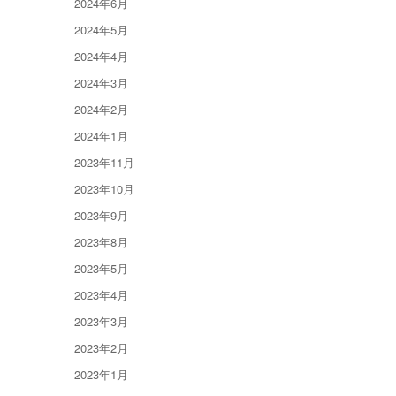
2024年6月
2024年5月
2024年4月
2024年3月
2024年2月
2024年1月
2023年11月
2023年10月
2023年9月
2023年8月
2023年5月
2023年4月
2023年3月
2023年2月
2023年1月