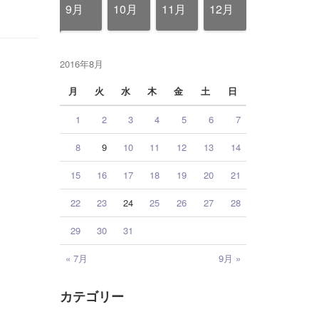
12月
12月
12月
12月
12月
12月
12月
12月
12月
12月
12月
12月
12月
12月
12月
12月
12月
9月
10月
11月
12月
2016年8月
月
火
水
木
金
土
日
1
2
3
4
5
6
7
8
9
10
11
12
13
14
15
16
17
18
19
20
21
22
23
24
25
26
27
28
29
30
31
« 7月
9月 »
カテゴリー