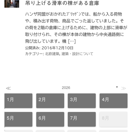
吊り上げる滑車の棟がある倉庫
ハンザ同盟がおかれたﾌﾞﾘｯｹﾞﾝでは、船から入る荷物
や、積み出す荷物、商品でごった返していました。そ
の荷を2階の倉庫に上げるために、建物の上部に滑車が
取り付けられ、その棟が本体の建物から中央通路側に
飛び出しています。機 […]
公開済み: 2016年12月10日
カテゴリー:
北欧建築
,
建築・設計について
≪
≫
2026
▼
1月
2月
3月
4月
5月
6月
7月
8月