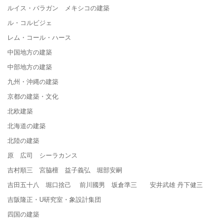
ルイス・バラガン メキシコの建築
ル・コルビジェ
レム・コール・ハース
中国地方の建築
中部地方の建築
九州・沖縄の建築
京都の建築・文化
北欧建築
北海道の建築
北陸の建築
原 広司 シーラカンス
吉村順三 宮脇檀 益子義弘 堀部安嗣
吉田五十八 堀口捨己 前川國男 坂倉準三 安井武雄 丹下健三
吉阪隆正・U研究室・象設計集団
四国の建築