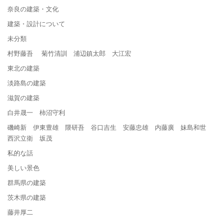
奈良の建築・文化
建築・設計について
未分類
村野藤吾 菊竹清訓 浦辺鎮太郎 大江宏
東北の建築
淡路島の建築
滋賀の建築
白井晟一 柿沼守利
磯崎新 伊東豊雄 隈研吾 谷口吉生 安藤忠雄 内藤廣 妹島和世
西沢立衛 坂茂
私的な話
美しい景色
群馬県の建築
茨木県の建築
藤井厚二