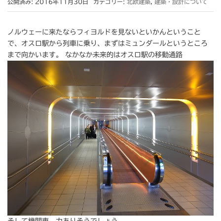
公開済み: 2016年11月30日
カテゴリー:
北欧建築
,
建築・設計について
ノルウェーに来たならフィヨルドを見ないといかんということ
で、オスロ駅から列車に乗り、まずはミュンダールというところ
まで向かいます。 なかなか未来的はオスロ駅の移動通路
そして機関車。力ありそうでしょう